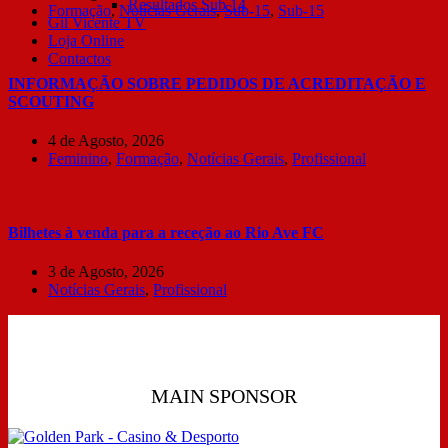
Resultados Sub 14
Formação
,
Notícias Gerais
,
Sub-15
,
Sub-15
Gil Vicente TV
Loja Online
Contactos
INFORMAÇÃO SOBRE PEDIDOS DE ACREDITAÇÃO E
SCOUTING
4 de Agosto, 2026
Feminino
,
Formação
,
Notícias Gerais
,
Profissional
Bilhetes à venda para a receção ao Rio Ave FC
3 de Agosto, 2026
Notícias Gerais
,
Profissional
MAIN SPONSOR