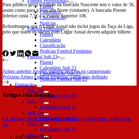
Futebol Profissional
Para público geral o bilhete da bancada Nascente tem o valor de 5€,
Plantel
assim como para a bancada Norte (visitante). A bancada Poente
Calendário
Inferior custa 7,5€ e a Poente Superior 10€.
Classificação
Notícias
Relembramos que o Lugar Anual não inclui jogos da Taça da Liga,
Futebol Feminino
pelo que todos os sócios com Lugar Anual devem adquirir bilhete.
Plantel
Calendário
Classificação
Notícias Futebol Feminino
Futebol Sub 23
Plantel
Calendário Sub 23
Artigo
anterior
Juvenis seguem invictos no campeonato
Classificação Sub 23
Próximo
Artigo
Futebol feminino: calendário definido
Notícias Futebol Sub 23
Formação
Sub 19
Artigos relacionados
Resultados Sub 19
Sub 17
Resultados Sub 17
Sub 16
Resultados Sub 16
CLÁUDIO MIRANDA ASSUME O COMANDO DOS SUB-
Sub 15
15
Resultados Sub 15
Sub 14
5 de Agosto, 2026