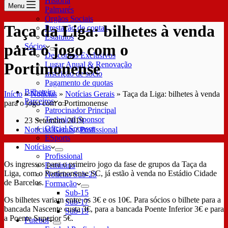
História
Menu
Palmarés
Órgãos Sociais
Taça da Liga: bilhetes à venda
Prestação de contas
Estatutos
para o jogo com o
Sócios
Descontos Exclusivos
Portimonense
Lugar Anual & Renovação
Inscrição de sócio
Pagamento de quotas
Bilheteira
Início
»
Notícias
»
Notícias Gerais
»
Taça da Liga: bilhetes à venda
Parceiros
para o jogo com o Portimonense
Patrocinador Principal
Technical Sponsor
23 Setembro 2019
Oficial Sponsor
Notícias Gerais
/
Profissional
ESports
Notícias
Profissional
Os ingressos para o primeiro jogo da fase de grupos da Taça da
Feminino
Liga, com o Portimonense SC, já estão à venda no Estádio Cidade
Notícias Sub-23
de Barcelos.
Formação
Sub-15
Os bilhetes variam entre os 3€ e os 10€. Para sócios o bilhete para a
Sub-17
bancada Nascente custa 3€, para a bancada Poente Inferior 3€ e para
Sub-19
a Poente Superior 5€.
Futebol