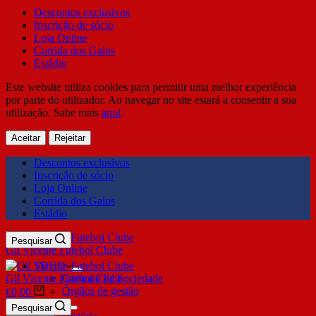
Descontos exclusivos
Inscrição de sócio
Loja Online
Corrida dos Galos
Estádio
Este website utiliza cookies para permitir uma melhor experiência
por parte do utilizador. Ao navegar no site estará a consentir a sua
utilização. Sabe mais
aqui
.
Aceitar
Rejeitar
Descontos exclusivos
Inscrição de sócio
Loja Online
Corrida dos Galos
Estádio
Pesquisar
Gil Vicente Futebol Clube
SDUQ
Gil Vicente Futebol Clube
Contrato de Sociedade
Órgãos de gestão
€
0,00
Clube
Pesquisar