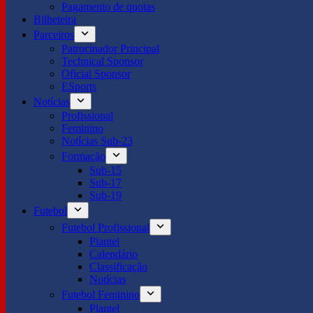
Pagamento de quotas
Bilheteira
Parceiros
Patrocinador Principal
Technical Sponsor
Oficial Sponsor
ESports
Notícias
Profissional
Feminino
Notícias Sub-23
Formação
Sub-15
Sub-17
Sub-19
Futebol
Futebol Profissional
Plantel
Calendário
Classificação
Notícias
Futebol Feminino
Plantel