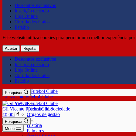
Descontos exclusivos
Inscrição de sócio
Loja Online
Corrida dos Galos
Estádio
Este website utiliza cookies para permitir uma melhor experiência por 
Aceitar
Rejeitar
Descontos exclusivos
Inscrição de sócio
Loja Online
Corrida dos Galos
Estádio
Pesquisar
Gil Vicente Futebol Clube
SDUQ
Gil Vicente Futebol Clube
Contrato de Sociedade
Órgãos de gestão
€
0,00
Clube
Pesquisar
História
Menu
Palmarés