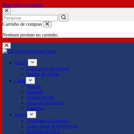
Pular para o conteúdo
No
Carrinho de compras
results
Nenhum produto no carrinho.
SDUQ
Contrato de Sociedade
Órgãos de gestão
Clube
História
Palmarés
Órgãos Sociais
Prestação de contas
Estatutos
Sócios
Descontos Exclusivos
Lugar Anual & Renovação
Inscrição de sócio