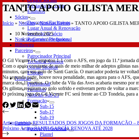
Órgãos Sociais
TANTO APOIO GILISTA MER
Prestação de contas
Estatutos
Sócios
Descontos Exclusivos
Início
»
Notícias
»
Notícias Gerais
»
TANTO APOIO GILISTA ME
Lugar Anual & Renovação
10 Novembro 2025
Inscrição de sócio
Notícias Gerais
/
Profissional
Pagamento de quotas
Bilheteira
Parceiros
Patrocinador Principal
O Gil Vicente FC empatou 1-1 com o AFS, em jogo da 11.ª jornada da
Technical Sponsor
Com o apoio constante de mais de meio milhar de adeptos gilistas nas
Oficial Sponsor
minutos, com um golo de Santi García. O marcador poderia ter voltado 
ESports
Na segunda parte, houve nova penalidade, mas agora para o AFS, que,
Notícias
marca dos 11 metros. O clube da Vila das Aves acabaria mesmo por m
Profissional
Os gilistas reagiram ao golo sofrido e estiveram perto de voltar a mar
Feminino
O próximo jogo do Gil Vicente FC será frente ao CD Tondela, para a 
Notícias Sub-23
Formação
Sub-15
Sub-17
Sub-19
Artigo
anterior
RESULTADOS DOS JOGOS DA FORMAÇÃO – 8
Futebol
Próximo
Artigo
SANTI GARCÍA RENOVA ATÉ 2028
Futebol Profissional
Plantel