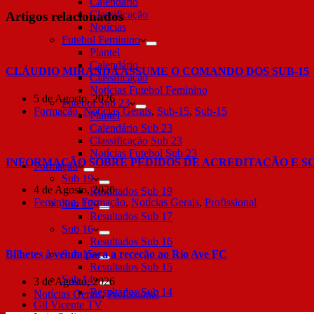
Calendário
Classificação
Artigos relacionados
Notícias
Futebol Feminino
Plantel
Calendário
CLÁUDIO MIRANDA ASSUME O COMANDO DOS SUB-15
Classificação
Notícias Futebol Feminino
5 de Agosto, 2026
Futebol Sub 23
Formação
,
Notícias Gerais
,
Sub-15
,
Sub-15
Plantel
Calendário Sub 23
Classificação Sub 23
Notícias Futebol Sub 23
INFORMAÇÃO SOBRE PEDIDOS DE ACREDITAÇÃO E S
Formação
Sub 19
4 de Agosto, 2026
Resultados Sub 19
Feminino
,
Formação
,
Notícias Gerais
,
Profissional
Sub 17
Resultados Sub 17
Sub 16
Resultados Sub 16
Bilhetes à venda para a receção ao Rio Ave FC
Sub 15
Resultados Sub 15
Sub 14
3 de Agosto, 2026
Resultados Sub 14
Notícias Gerais
,
Profissional
Gil Vicente TV