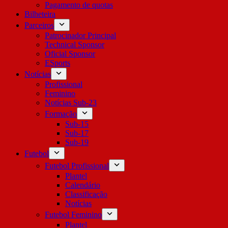
Pagamento de quotas
Bilheteira
Parceiros
Patrocinador Principal
Technical Sponsor
Oficial Sponsor
ESports
Notícias
Profissional
Feminino
Notícias Sub-23
Formação
Sub-15
Sub-17
Sub-19
Futebol
Futebol Profissional
Plantel
Calendário
Classificação
Notícias
Futebol Feminino
Plantel