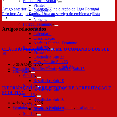
Futebol Profissional
Plantel
Artigo
anterior
Gil Vicente FC na direção da Liga Portugal
Calendário
Próximo
Artigo
Sandro Lima ao serviço do emblema gilista
Classificação
Notícias
Futebol Feminino
Artigos relacionados
Plantel
Calendário
Classificação
Notícias Futebol Feminino
Futebol Sub 23
CLÁUDIO MIRANDA ASSUME O COMANDO DOS SUB-
Plantel
15
Calendário Sub 23
Classificação Sub 23
5 de Agosto, 2026
Notícias Futebol Sub 23
Formação
,
Notícias Gerais
,
Sub-15
,
Sub-15
Formação
Sub 19
Resultados Sub 19
Sub 17
INFORMAÇÃO SOBRE PEDIDOS DE ACREDITAÇÃO E
Resultados Sub 17
SCOUTING
Sub 16
Resultados Sub 16
4 de Agosto, 2026
Sub 15
Feminino
,
Formação
,
Notícias Gerais
,
Profissional
Resultados Sub 15
Sub 14