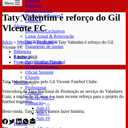
História
Menu
Palmarés
Órgãos Sociais
Taty Valentim é reforço do Gil
Prestação de contas
Estatutos
Vicente FC
Sócios
Descontos Exclusivos
Lugar Anual & Renovação
Inscrição de sócio
Início
»
Notícias
»
Feminino
»
Taty Valentim é reforço do Gil
Pagamento de quotas
Vicente FC
Bilheteira
Parceiros
9 Julho 2019
Patrocinador Principal
Feminino
/
Notícias Gerais
Technical Sponsor
Oficial Sponsor
ESports
Taty Valentim assina pelo Gil Vicente Futebol Clube.
Notícias
Profissional
Vencedora da Taça Nacional de Promoção ao serviço do Valadares
Feminino
Gaia, a médio de 18 anos é o mais recente reforço para o projeto do
Notícias Sub-23
futebol feminino.
Formação
Sub-15
Bem-vinda, Taty! Juntos vamos fazer história.
Sub-17
Sub-19
Futebol