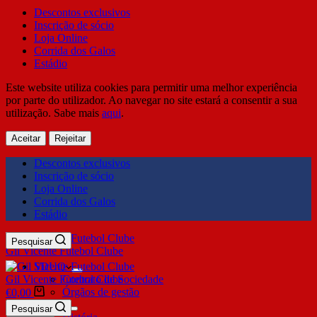
Descontos exclusivos
Inscrição de sócio
Loja Online
Corrida dos Galos
Estádio
Este website utiliza cookies para permitir uma melhor experiência
por parte do utilizador. Ao navegar no site estará a consentir a sua
utilização. Sabe mais
aqui
.
Aceitar
Rejeitar
Descontos exclusivos
Inscrição de sócio
Loja Online
Corrida dos Galos
Estádio
Pesquisar
Gil Vicente Futebol Clube
SDUQ
Gil Vicente Futebol Clube
Contrato de Sociedade
Órgãos de gestão
€
0,00
Clube
Pesquisar