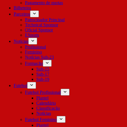
Pagamento de quotas
Bilheteira
Parceiros
Patrocinador Principal
Technical Sponsor
Oficial Sponsor
ESports
Notícias
Profissional
Feminino
Notícias Sub-23
Formação
Sub-15
Sub-17
Sub-19
Futebol
Futebol Profissional
Plantel
Calendário
Classificação
Notícias
Futebol Feminino
Plantel