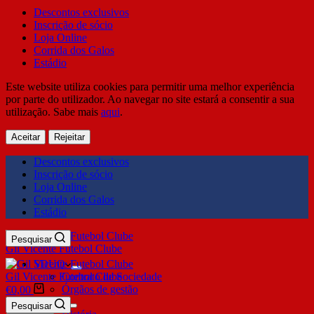
Descontos exclusivos
Inscrição de sócio
Loja Online
Corrida dos Galos
Estádio
Este website utiliza cookies para permitir uma melhor experiência
por parte do utilizador. Ao navegar no site estará a consentir a sua
utilização. Sabe mais
aqui
.
Aceitar
Rejeitar
Descontos exclusivos
Inscrição de sócio
Loja Online
Corrida dos Galos
Estádio
Pesquisar
Gil Vicente Futebol Clube
SDUQ
Gil Vicente Futebol Clube
Contrato de Sociedade
Órgãos de gestão
€
0,00
Clube
Pesquisar