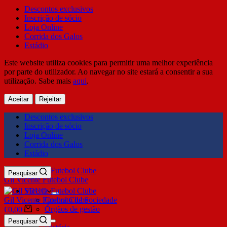
Descontos exclusivos
Inscrição de sócio
Loja Online
Corrida dos Galos
Estádio
Este website utiliza cookies para permitir uma melhor experiência
por parte do utilizador. Ao navegar no site estará a consentir a sua
utilização. Sabe mais
aqui
.
Aceitar
Rejeitar
Descontos exclusivos
Inscrição de sócio
Loja Online
Corrida dos Galos
Estádio
Pesquisar
Gil Vicente Futebol Clube
SDUQ
Gil Vicente Futebol Clube
Contrato de Sociedade
Órgãos de gestão
€
0,00
Clube
Pesquisar