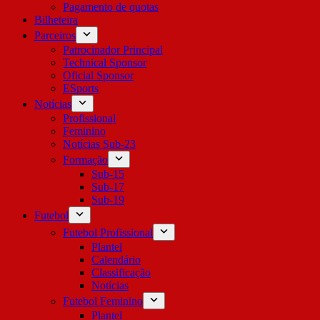
Pagamento de quotas
Bilheteira
Parceiros
Patrocinador Principal
Technical Sponsor
Oficial Sponsor
ESports
Notícias
Profissional
Feminino
Notícias Sub-23
Formação
Sub-15
Sub-17
Sub-19
Futebol
Futebol Profissional
Plantel
Calendário
Classificação
Notícias
Futebol Feminino
Plantel