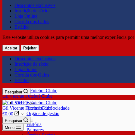
Descontos exclusivos
Inscrição de sócio
Loja Online
Corrida dos Galos
Estádio
Este website utiliza cookies para permitir uma melhor experiência por 
Aceitar
Rejeitar
Descontos exclusivos
Inscrição de sócio
Loja Online
Corrida dos Galos
Estádio
Pesquisar
Gil Vicente Futebol Clube
SDUQ
Gil Vicente Futebol Clube
Contrato de Sociedade
Órgãos de gestão
€
0,00
Clube
Pesquisar
História
Menu
Palmarés