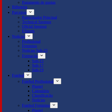
Pagamento de quotas
Bilheteira
Parceiros
Patrocinador Principal
Technical Sponsor
Oficial Sponsor
ESports
Notícias
Profissional
Feminino
Notícias Sub-23
Formação
Sub-15
Sub-17
Sub-19
Futebol
Futebol Profissional
Plantel
Calendário
Classificação
Notícias
Futebol Feminino
Plantel