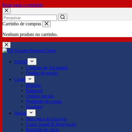
Pular para o conteúdo
No
Carrinho de compras
results
Nenhum produto no carrinho.
SDUQ
Contrato de Sociedade
Órgãos de gestão
Clube
História
Palmarés
Órgãos Sociais
Prestação de contas
Estatutos
Sócios
Descontos Exclusivos
Lugar Anual & Renovação
Inscrição de sócio