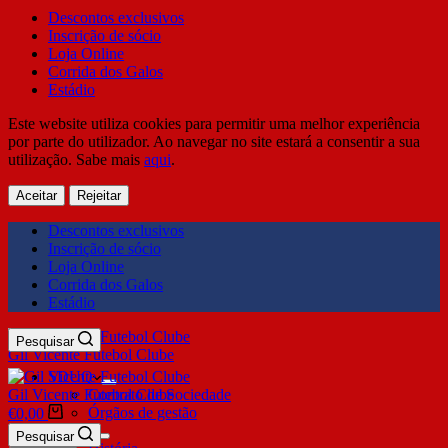
Descontos exclusivos
Inscrição de sócio
Loja Online
Corrida dos Galos
Estádio
Este website utiliza cookies para permitir uma melhor experiência
por parte do utilizador. Ao navegar no site estará a consentir a sua
utilização. Sabe mais
aqui
.
Aceitar
Rejeitar
Descontos exclusivos
Inscrição de sócio
Loja Online
Corrida dos Galos
Estádio
Pesquisar
Gil Vicente Futebol Clube
SDUQ
Gil Vicente Futebol Clube
Contrato de Sociedade
Órgãos de gestão
€
0,00
Clube
Pesquisar