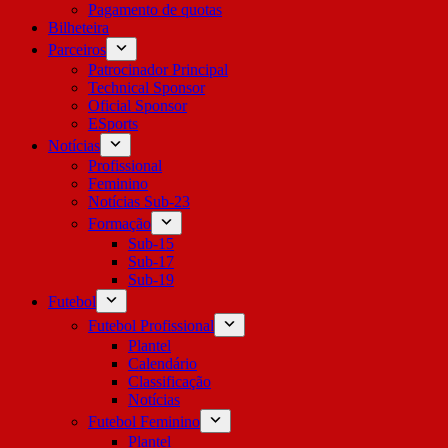
Pagamento de quotas
Bilheteira
Parceiros
Patrocinador Principal
Technical Sponsor
Oficial Sponsor
ESports
Notícias
Profissional
Feminino
Notícias Sub-23
Formação
Sub-15
Sub-17
Sub-19
Futebol
Futebol Profissional
Plantel
Calendário
Classificação
Notícias
Futebol Feminino
Plantel