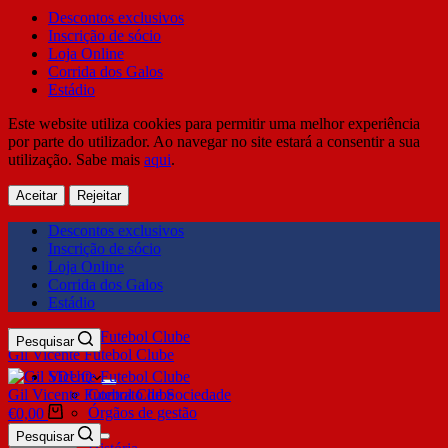
Descontos exclusivos
Inscrição de sócio
Loja Online
Corrida dos Galos
Estádio
Este website utiliza cookies para permitir uma melhor experiência
por parte do utilizador. Ao navegar no site estará a consentir a sua
utilização. Sabe mais
aqui
.
Aceitar
Rejeitar
Descontos exclusivos
Inscrição de sócio
Loja Online
Corrida dos Galos
Estádio
Pesquisar
Gil Vicente Futebol Clube
SDUQ
Gil Vicente Futebol Clube
Contrato de Sociedade
Órgãos de gestão
€
0,00
Clube
Pesquisar