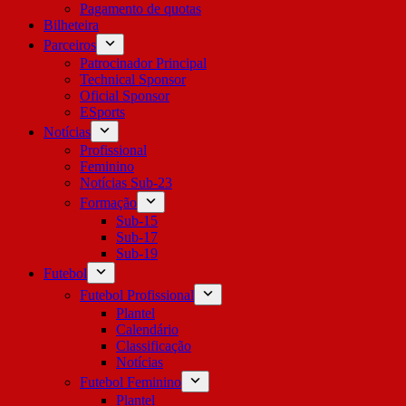
Pagamento de quotas
Bilheteira
Parceiros
Patrocinador Principal
Technical Sponsor
Oficial Sponsor
ESports
Notícias
Profissional
Feminino
Notícias Sub-23
Formação
Sub-15
Sub-17
Sub-19
Futebol
Futebol Profissional
Plantel
Calendário
Classificação
Notícias
Futebol Feminino
Plantel