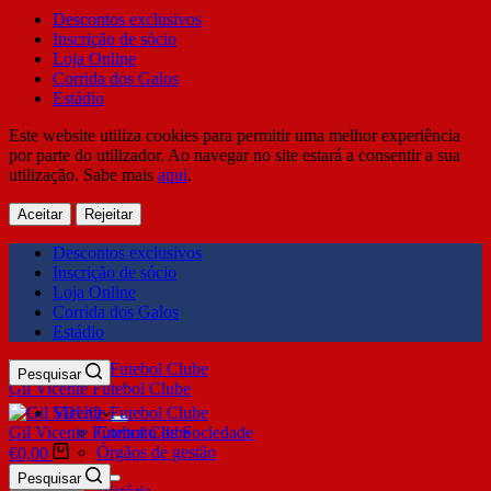
Descontos exclusivos
Inscrição de sócio
Loja Online
Corrida dos Galos
Estádio
Este website utiliza cookies para permitir uma melhor experiência
por parte do utilizador. Ao navegar no site estará a consentir a sua
utilização. Sabe mais
aqui
.
Aceitar
Rejeitar
Descontos exclusivos
Inscrição de sócio
Loja Online
Corrida dos Galos
Estádio
Pesquisar
Gil Vicente Futebol Clube
SDUQ
Gil Vicente Futebol Clube
Contrato de Sociedade
Órgãos de gestão
€
0,00
Clube
Pesquisar