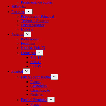
Pagamento de quotas
Bilheteira
Parceiros
Patrocinador Principal
Technical Sponsor
Oficial Sponsor
ESports
Notícias
Profissional
Feminino
Notícias Sub-23
Formação
Sub-15
Sub-17
Sub-19
Futebol
Futebol Profissional
Plantel
Calendário
Classificação
Notícias
Futebol Feminino
Plantel