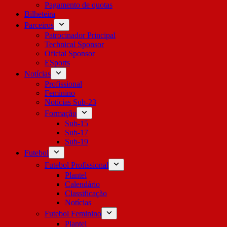
Pagamento de quotas
Bilheteira
Parceiros
Patrocinador Principal
Technical Sponsor
Oficial Sponsor
ESports
Notícias
Profissional
Feminino
Notícias Sub-23
Formação
Sub-15
Sub-17
Sub-19
Futebol
Futebol Profissional
Plantel
Calendário
Classificação
Notícias
Futebol Feminino
Plantel