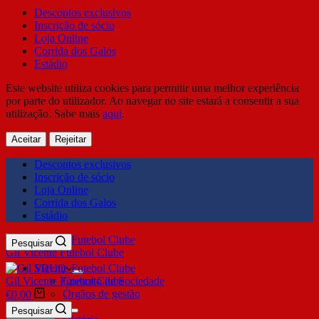
Descontos exclusivos
Inscrição de sócio
Loja Online
Corrida dos Galos
Estádio
Este website utiliza cookies para permitir uma melhor experiência
por parte do utilizador. Ao navegar no site estará a consentir a sua
utilização. Sabe mais
aqui
.
Aceitar
Rejeitar
Descontos exclusivos
Inscrição de sócio
Loja Online
Corrida dos Galos
Estádio
Pesquisar
Gil Vicente Futebol Clube
SDUQ
Gil Vicente Futebol Clube
Contrato de Sociedade
Órgãos de gestão
€
0,00
Clube
Pesquisar