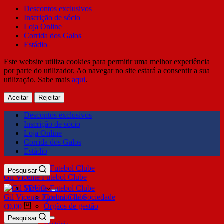
Descontos exclusivos
Inscrição de sócio
Loja Online
Corrida dos Galos
Estádio
Este website utiliza cookies para permitir uma melhor experiência
por parte do utilizador. Ao navegar no site estará a consentir a sua
utilização. Sabe mais
aqui
.
Aceitar
Rejeitar
Descontos exclusivos
Inscrição de sócio
Loja Online
Corrida dos Galos
Estádio
Pesquisar
Gil Vicente Futebol Clube
SDUQ
Gil Vicente Futebol Clube
Contrato de Sociedade
Órgãos de gestão
€
0,00
Clube
Pesquisar