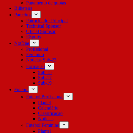
Pagamento de quotas
Bilheteira
Parceiros
Patrocinador Principal
Technical Sponsor
Oficial Sponsor
ESports
Notícias
Profissional
Feminino
Notícias Sub-23
Formação
Sub-15
Sub-17
Sub-19
Futebol
Futebol Profissional
Plantel
Calendário
Classificação
Notícias
Futebol Feminino
Plantel