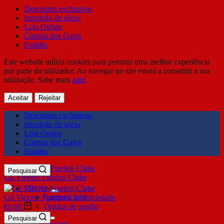
Descontos exclusivos
Inscrição de sócio
Loja Online
Corrida dos Galos
Estádio
Este website utiliza cookies para permitir uma melhor experiência
por parte do utilizador. Ao navegar no site estará a consentir a sua
utilização. Sabe mais
aqui
.
Aceitar
Rejeitar
Descontos exclusivos
Inscrição de sócio
Loja Online
Corrida dos Galos
Estádio
Pesquisar
Gil Vicente Futebol Clube
SDUQ
Gil Vicente Futebol Clube
Contrato de Sociedade
Órgãos de gestão
€
0,00
Clube
Pesquisar