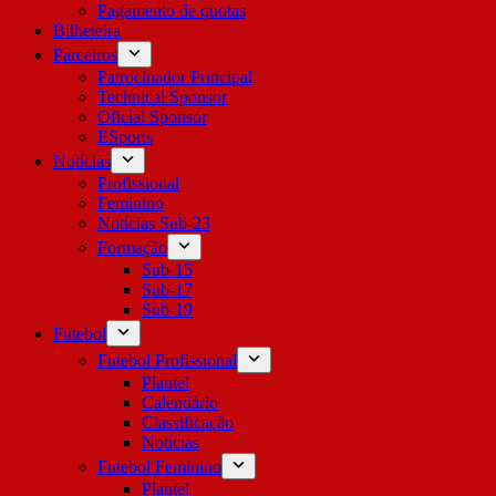
Pagamento de quotas
Bilheteira
Parceiros
Patrocinador Principal
Technical Sponsor
Oficial Sponsor
ESports
Notícias
Profissional
Feminino
Notícias Sub-23
Formação
Sub-15
Sub-17
Sub-19
Futebol
Futebol Profissional
Plantel
Calendário
Classificação
Notícias
Futebol Feminino
Plantel