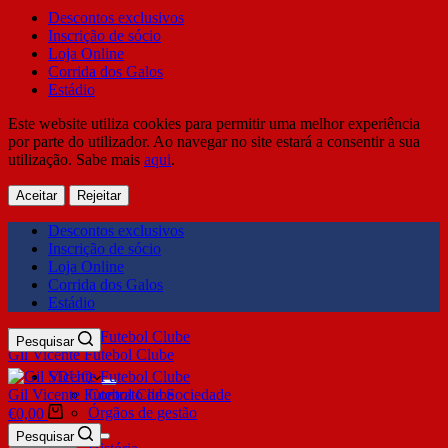
Descontos exclusivos
Inscrição de sócio
Loja Online
Corrida dos Galos
Estádio
Este website utiliza cookies para permitir uma melhor experiência
por parte do utilizador. Ao navegar no site estará a consentir a sua
utilização. Sabe mais
aqui
.
Aceitar
Rejeitar
Descontos exclusivos
Inscrição de sócio
Loja Online
Corrida dos Galos
Estádio
Pesquisar
Gil Vicente Futebol Clube
SDUQ
Gil Vicente Futebol Clube
Contrato de Sociedade
Órgãos de gestão
€
0,00
Clube
Pesquisar