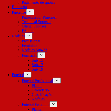
Pagamento de quotas
Bilheteira
Parceiros
Patrocinador Principal
Technical Sponsor
Oficial Sponsor
ESports
Notícias
Profissional
Feminino
Notícias Sub-23
Formação
Sub-15
Sub-17
Sub-19
Futebol
Futebol Profissional
Plantel
Calendário
Classificação
Notícias
Futebol Feminino
Plantel