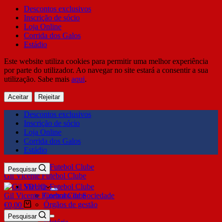
Descontos exclusivos
Inscrição de sócio
Loja Online
Corrida dos Galos
Estádio
Este website utiliza cookies para permitir uma melhor experiência
por parte do utilizador. Ao navegar no site estará a consentir a sua
utilização. Sabe mais
aqui
.
Aceitar
Rejeitar
Descontos exclusivos
Inscrição de sócio
Loja Online
Corrida dos Galos
Estádio
Pesquisar
Gil Vicente Futebol Clube
SDUQ
Gil Vicente Futebol Clube
Contrato de Sociedade
Órgãos de gestão
€
0,00
Clube
Pesquisar