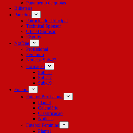
Pagamento de quotas
Bilheteira
Parceiros
Patrocinador Principal
Technical Sponsor
Oficial Sponsor
ESports
Notícias
Profissional
Feminino
Notícias Sub-23
Formação
Sub-15
Sub-17
Sub-19
Futebol
Futebol Profissional
Plantel
Calendário
Classificação
Notícias
Futebol Feminino
Plantel