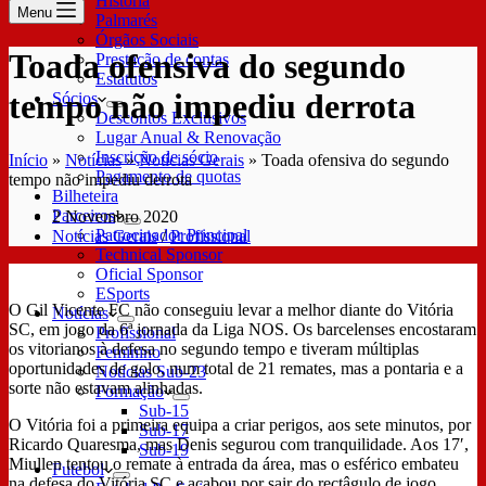
História
Menu
Palmarés
Órgãos Sociais
Toada ofensiva do segundo
Prestação de contas
Estatutos
tempo não impediu derrota
Sócios
Descontos Exclusivos
Lugar Anual & Renovação
Inscrição de sócio
Início
»
Notícias
»
Notícias Gerais
»
Toada ofensiva do segundo
Pagamento de quotas
tempo não impediu derrota
Bilheteira
Parceiros
2 Novembro 2020
Patrocinador Principal
Notícias Gerais
/
Profissional
Technical Sponsor
Oficial Sponsor
ESports
O Gil Vicente FC não conseguiu levar a melhor diante do Vitória
Notícias
SC, em jogo da 6ª jornada da Liga NOS. Os barcelenses encostaram
Profissional
os vitorianos à defesa no segundo tempo e tiveram múltiplas
Feminino
oportunidades de golo, num total de 21 remates, mas a pontaria e a
Notícias Sub-23
sorte não estavam alinhadas.
Formação
Sub-15
O Vitória foi a primeira equipa a criar perigos, aos sete minutos, por
Sub-17
Ricardo Quaresma, mas Denis segurou com tranquilidade. Aos 17′,
Sub-19
Miullen tentou o remate à entrada da área, mas o esférico embateu
Futebol
na defesa do Vitória SC e acabou por sair do rectâgulo de jogo.