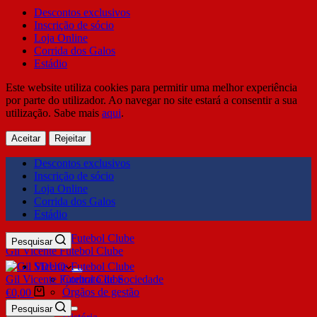
Descontos exclusivos
Inscrição de sócio
Loja Online
Corrida dos Galos
Estádio
Este website utiliza cookies para permitir uma melhor experiência
por parte do utilizador. Ao navegar no site estará a consentir a sua
utilização. Sabe mais
aqui
.
Aceitar
Rejeitar
Descontos exclusivos
Inscrição de sócio
Loja Online
Corrida dos Galos
Estádio
Pesquisar
Gil Vicente Futebol Clube
SDUQ
Gil Vicente Futebol Clube
Contrato de Sociedade
Órgãos de gestão
€
0,00
Clube
Pesquisar