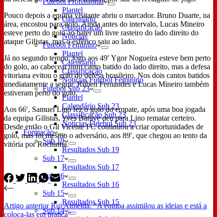
Futebol Profissional
Plantel
Pouco depois a equipa visitante abriu o marcador. Bruno Duarte, na
Calendário
área, encostou para golo. Ainda antes do intervalo, Lucas Mineiro
Classificação
esteve perto do golo ao bater um livre rasteiro do lado direito do
Notícias
ataque Gilistas, mas o esférico saiu ao lado.
Futebol Feminino
Plantel
Já no segundo tempo, logo aos 49′ Ygor Nogueira esteve bem perto
Calendário
do golo, ao cabecear num canto batido do lado direito, mas a defesa
Classificação
vitoriana evitou o golo do defesa brasileiro. Nos dois cantos batidos
Notícias Futebol Feminino
imediatamente a seguir, Rúben Fernandes e Lucas Mineiro também
Futebol Sub 23
estiveram perto do golo.
Plantel
Calendário Sub 23
Aos 66′, Samuel Lino fez o golo do empate, após uma boa jogada
Classificação Sub 23
da equipa Gilistas, Yves Baraye deu para Lino rematar certeiro.
Notícias Futebol Sub 23
Desde então o Gil Vicente FC continuou a criar oportunidades de
Formação
golo, mas foi mesmo o adversário, aos 89′, que chegou ao tento da
Sub 19
vitória por Rochinha.
Resultados Sub 19
Sub 17
Resultados Sub 17
Sub 16
Resultados Sub 16
Sub 15
Resultados Sub 15
Artigo
anterior
Rui Almeida. “A equipa assimilou as ideias e está a
Sub 14
coloca-las em prática”