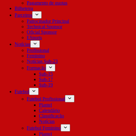
Pagamento de quotas
Bilheteira
Parceiros
Patrocinador Principal
Technical Sponsor
Oficial Sponsor
ESports
Notícias
Profissional
Feminino
Notícias Sub-23
Formação
Sub-15
Sub-17
Sub-19
Futebol
Futebol Profissional
Plantel
Calendário
Classificação
Notícias
Futebol Feminino
Plantel