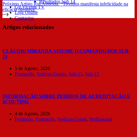
Resultados Sub 14
Próximo
Artigo
Rui Almeida: “Tivemos manifesta infelicidade na
Gil Vicente TV
eficácia ofensiva”
Loja Online
Contactos
Artigos relacionados
CLÁUDIO MIRANDA ASSUME O COMANDO DOS SUB-
15
5 de Agosto, 2026
Formação
,
Notícias Gerais
,
Sub-15
,
Sub-15
INFORMAÇÃO SOBRE PEDIDOS DE ACREDITAÇÃO E
SCOUTING
4 de Agosto, 2026
Feminino
,
Formação
,
Notícias Gerais
,
Profissional