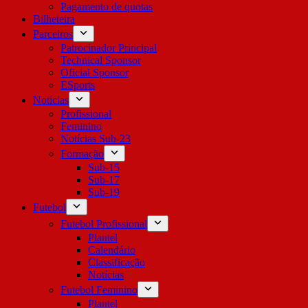
Pagamento de quotas
Bilheteira
Parceiros
Patrocinador Principal
Technical Sponsor
Oficial Sponsor
ESports
Notícias
Profissional
Feminino
Notícias Sub-23
Formação
Sub-15
Sub-17
Sub-19
Futebol
Futebol Profissional
Plantel
Calendário
Classificação
Notícias
Futebol Feminino
Plantel