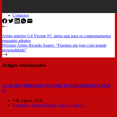
Resultados Sub 14
Gil Vicente TV
Loja Online
Contactos
Artigo
anterior
Gil Vicente FC alerta pais para os comportamentos
enquanto adeptos
Próximo
Artigo
Ricardo Soares: “Fizemos um jogo com grande
personalidade”
Artigos relacionados
CLÁUDIO MIRANDA ASSUME O COMANDO DOS SUB-
15
5 de Agosto, 2026
Formação
,
Notícias Gerais
,
Sub-15
,
Sub-15