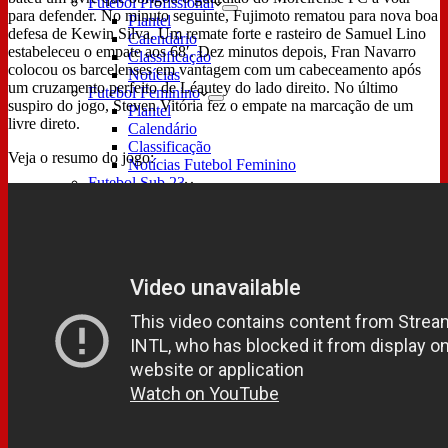
Futebol Profissional
para defender. No minuto seguinte, Fujimoto rematou para nova boa
Plantel
defesa de Kewin Silva. Um remate forte e rasteiro de Samuel Lino
Calendário
estabeleceu o empate aos 68′. Dez minutos depois, Fran Navarro
Classificação
colocou os barcelenses em vantagem com um cabeceamento após
Notícias
um cruzamento perfeito de Léautey do lado direito. No último
Futebol Feminino
suspiro do jogo, Steven Vitória fez o empate na marcação de um
Plantel
livre direto.
Calendário
Classificação
Veja o resumo do jogo:
Notícias Futebol Feminino
Futebol Sub 23
Plantel
Calendário Sub 23
Classificação Sub 23
Notícias Futebol Sub 23
Formação
Sub 19
Resultados Sub 19
Sub 17
Resultados Sub 17
Sub 16
Resultados Sub 16
Sub 15
Resultados Sub 15
Sub 14