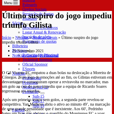
História
Menu
Palmarés
Órgãos Sociais
Último suspiro do jogo impediu
Prestação de contas
Estatutos
triunfo Gilista
Sócios
Descontos Exclusivos
Lugar Anual & Renovação
Inscrição de sócio
Início
»
Notícias
»
Notícias Gerais
»
Último suspiro do jogo
Pagamento de quotas
impediu triunfo Gilista
Bilheteira
Parceiros
29 Novembro 2021
Patrocinador Principal
Notícias Gerais
/
Profissional
Technical Sponsor
Oficial Sponsor
ESports
O Gil Vicente FC empatou a duas bolas na deslocação a Moreira de
Notícias
Cónegos. Num jogo de emoções até ao fim, os Gilistas estiveram em
Profissional
desvantagem e conseguiram operar a reviravolta no marcador, mas
Feminino
um golo ao cair do pano impediu que a equipa de Ricardo Soares
Notícias Sub-23
regressasse aos triunfos.
Formação
Sub-15
Após um primeiro tempo sem golos, a segunda parte revelou-se
Sub-17
competitiva. Yan Matheus abriu o ativo ao minuto 49’, na marcação
Sub-19
de uma grande penalidade que é inexistente. Aos 60′, Pedrinho
Futebol
bateu um livre que obrigou o guardião do Moreirense FC a voar