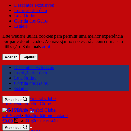
Descontos exclusivos
Inscrição de sócio
Loja Online
Corrida dos Galos
Estádio
Este website utiliza cookies para permitir uma melhor experiência
por parte do utilizador. Ao navegar no site estará a consentir a sua
utilização. Sabe mais
aqui
.
Aceitar
Rejeitar
Descontos exclusivos
Inscrição de sócio
Loja Online
Corrida dos Galos
Estádio
Pesquisar
Gil Vicente Futebol Clube
SDUQ
Gil Vicente Futebol Clube
Contrato de Sociedade
Órgãos de gestão
€
0,00
Clube
Pesquisar