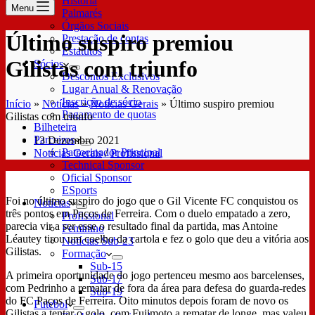
História
Menu
Palmarés
Órgãos Sociais
Último suspiro premiou
Prestação de contas
Estatutos
Gilistas com triunfo
Sócios
Descontos Exclusivos
Lugar Anual & Renovação
Inscrição de sócio
Início
»
Notícias
»
Notícias Gerais
»
Último suspiro premiou
Pagamento de quotas
Gilistas com triunfo
Bilheteira
Parceiros
13 Dezembro 2021
Patrocinador Principal
Notícias Gerais
/
Profissional
Technical Sponsor
Oficial Sponsor
ESports
Foi no último suspiro do jogo que o Gil Vicente FC conquistou os
Notícias
três pontos em Paços de Ferreira. Com o duelo empatado a zero,
Profissional
parecia vir a ser esse o resultado final da partida, mas Antoine
Feminino
Léautey tirou um coelho da cartola e fez o golo que deu a vitória aos
Notícias Sub-23
Gilistas.
Formação
Sub-15
A primeira oportunidade do jogo pertenceu mesmo aos barcelenses,
Sub-17
com Pedrinho a rematar de fora da área para defesa do guarda-redes
Sub-19
do FC Paços de Ferreira. Oito minutos depois foram de novo os
Futebol
Gilistas a tentar o golo, com Fujimoto a rematar de longe, mas valeu