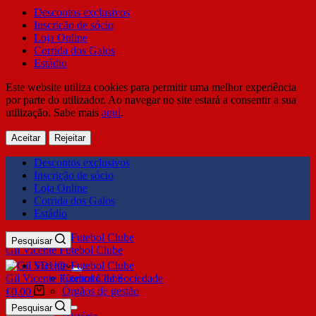
Descontos exclusivos
Inscrição de sócio
Loja Online
Corrida dos Galos
Estádio
Este website utiliza cookies para permitir uma melhor experiência
por parte do utilizador. Ao navegar no site estará a consentir a sua
utilização. Sabe mais
aqui
.
Aceitar
Rejeitar
Descontos exclusivos
Inscrição de sócio
Loja Online
Corrida dos Galos
Estádio
Pesquisar
Gil Vicente Futebol Clube
SDUQ
Gil Vicente Futebol Clube
Contrato de Sociedade
Órgãos de gestão
€
0,00
Clube
Pesquisar