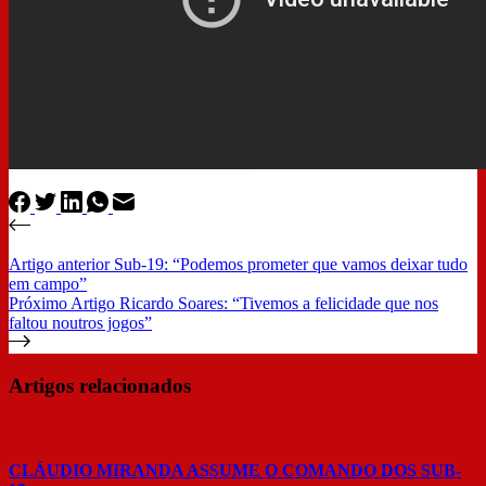
Resultados Sub 14
Gil Vicente TV
Loja Online
Contactos
Artigo
anterior
Sub-19: “Podemos prometer que vamos deixar tudo
em campo”
Próximo
Artigo
Ricardo Soares: “Tivemos a felicidade que nos
faltou noutros jogos”
Artigos relacionados
CLÁUDIO MIRANDA ASSUME O COMANDO DOS SUB-