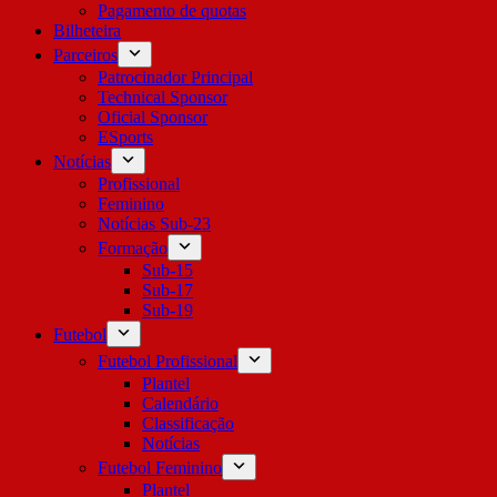
Pagamento de quotas
Bilheteira
Parceiros
Patrocinador Principal
Technical Sponsor
Oficial Sponsor
ESports
Notícias
Profissional
Feminino
Notícias Sub-23
Formação
Sub-15
Sub-17
Sub-19
Futebol
Futebol Profissional
Plantel
Calendário
Classificação
Notícias
Futebol Feminino
Plantel