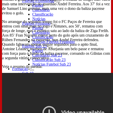
Futebol Profissional
mais uma intervenção do guardião André Ferreira. Aos 37′ foi a vez
Plantel
de Samuel Lino rematar, mais uma vez o dono da baliza pacense
Calendário
evitou o golo.
Classificação
Notícias
No arranque do segundo tempo foi o FC Paços de Ferreira que
Futebol Feminino
entrou com sinal mais no jogo e Antunes, aos 50′, rematou com
Plantel
força de longe, mas o esférico saiu ao lado da baliza de Ziga Frelih.
Calendário
Aos 85′ Fran Navarro esteve perto do golo após um cruzamento de
Classificação
Rúben Fernandes na esquerda, mas André Ferreira defendeu.
Notícias Futebol Feminino
Quando faltavam apenas quinze segundos para o apito final,
Futebol Sub 23
Antoine Léautey recebeu de Aburjania um belo passe e rematou
Plantel
com força para o fundo da baliza pacense, coroando os Gilistas com
Calendário Sub 23
a segunda vitória consecutiva.
Classificação Sub 23
Notícias Futebol Sub 23
Veja o resumo da partida:
Formação
Sub 19
Resultados Sub 19
Sub 17
Resultados Sub 17
Sub 16
Resultados Sub 16
Sub 15
Resultados Sub 15
Sub 14