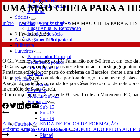
Órgãos Sociais
UMA MÃO CHEIA PARA A H
Prestação de contas
Estatutos
Sócios
Descontos Exclusivos
Início
»
Notícias
»
Profissional
»
UMA MÃO CHEIA PARA A HIS
Lugar Anual & Renovação
7 Fevereiro 2026
Inscrição de sócio
Notícias Gerais
/
Profissional
Pagamento de quotas
Bilheteira
Parceiros
Patrocinador Principal
O Gil Vicente FC venceu o FC Famalicão por 5-0 frente, em jogo da 2
Technical Sponsor
O Galos vão somando sucessos neste temporada e neste jogo juntou ma
Oficial Sponsor
Fantástica exibição por parte do emblema de Barcelos, frente a um a
ESports
Depois de dois golos anulados por fora de jogo, a vantagem gilistas 
Notícias
A segunda parte dos comandados por César Peixoto foi demolidora co
Profissional
intermédio de Santi García.
Feminino
O próximo jogo do Gil Vicente FC será frente ao Moreirense FC, para
Notícias Sub-23
Formação
Sub-15
Sub-17
Sub-19
Artigo
anterior
AGENDA DE JOGOS DA FORMAÇÃO
Futebol
Próximo
Artigo
NOVO TRIUNFO SUPORTADO PELOS ADEPT
Futebol Profissional
Plantel