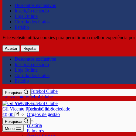
Descontos exclusivos
Inscrição de sócio
Loja Online
Corrida dos Galos
Estádio
Este website utiliza cookies para permitir uma melhor experiência por 
Aceitar
Rejeitar
Descontos exclusivos
Inscrição de sócio
Loja Online
Corrida dos Galos
Estádio
Pesquisar
Gil Vicente Futebol Clube
SDUQ
Gil Vicente Futebol Clube
Contrato de Sociedade
Órgãos de gestão
€
0,00
Clube
Pesquisar
História
Menu
Palmarés