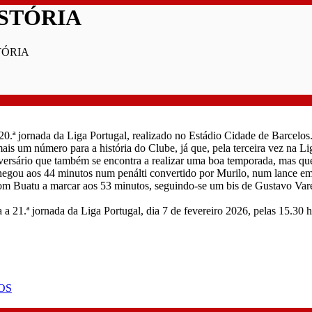
ISTÓRIA
TÓRIA
0.ª jornada da Liga Portugal, realizado no Estádio Cidade de Barcelos
is um número para a história do Clube, já que, pela terceira vez na L
dversário que também se encontra a realizar uma boa temporada, mas qu
chegou aos 44 minutos num penálti convertido por Murilo, num lance em
m Buatu a marcar aos 53 minutos, seguindo-se um bis de Gustavo Vare
 a 21.ª jornada da Liga Portugal, dia 7 de fevereiro 2026, pelas 15.3
OS