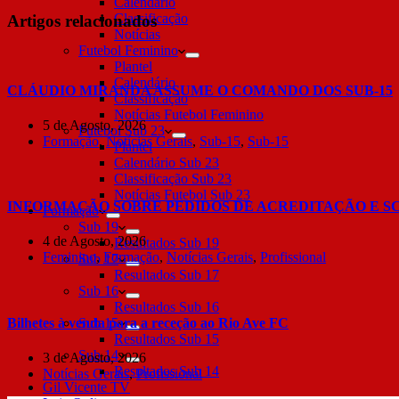
Calendário
Classificação
Artigos relacionados
Notícias
Futebol Feminino
Plantel
Calendário
CLÁUDIO MIRANDA ASSUME O COMANDO DOS SUB-15
Classificação
Notícias Futebol Feminino
5 de Agosto, 2026
Futebol Sub 23
Formação
,
Notícias Gerais
,
Sub-15
,
Sub-15
Plantel
Calendário Sub 23
Classificação Sub 23
Notícias Futebol Sub 23
INFORMAÇÃO SOBRE PEDIDOS DE ACREDITAÇÃO E S
Formação
Sub 19
4 de Agosto, 2026
Resultados Sub 19
Feminino
,
Formação
,
Notícias Gerais
,
Profissional
Sub 17
Resultados Sub 17
Sub 16
Resultados Sub 16
Bilhetes à venda para a receção ao Rio Ave FC
Sub 15
Resultados Sub 15
Sub 14
3 de Agosto, 2026
Resultados Sub 14
Notícias Gerais
,
Profissional
Gil Vicente TV