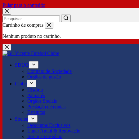
Pular para o conteúdo
No
Carrinho de compras
results
Nenhum produto no carrinho.
SDUQ
Contrato de Sociedade
Órgãos de gestão
Clube
História
Palmarés
Órgãos Sociais
Prestação de contas
Estatutos
Sócios
Descontos Exclusivos
Lugar Anual & Renovação
Inscrição de sócio