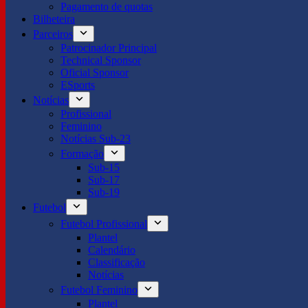
Pagamento de quotas
Bilheteira
Parceiros
Patrocinador Principal
Technical Sponsor
Oficial Sponsor
ESports
Notícias
Profissional
Feminino
Notícias Sub-23
Formação
Sub-15
Sub-17
Sub-19
Futebol
Futebol Profissional
Plantel
Calendário
Classificação
Notícias
Futebol Feminino
Plantel