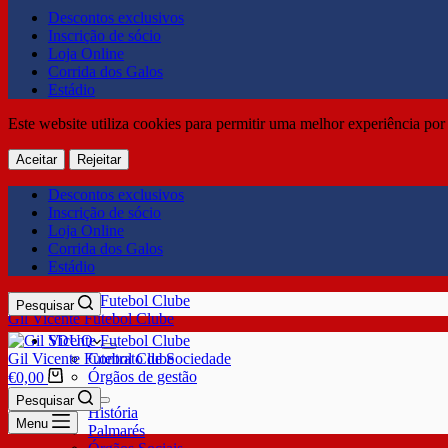
Descontos exclusivos
Inscrição de sócio
Loja Online
Corrida dos Galos
Estádio
Este website utiliza cookies para permitir uma melhor experiência por 
Aceitar
Rejeitar
Descontos exclusivos
Inscrição de sócio
Loja Online
Corrida dos Galos
Estádio
Pesquisar
Gil Vicente Futebol Clube
SDUQ
Gil Vicente Futebol Clube
Contrato de Sociedade
Órgãos de gestão
€
0,00
Clube
Pesquisar
História
Menu
Palmarés