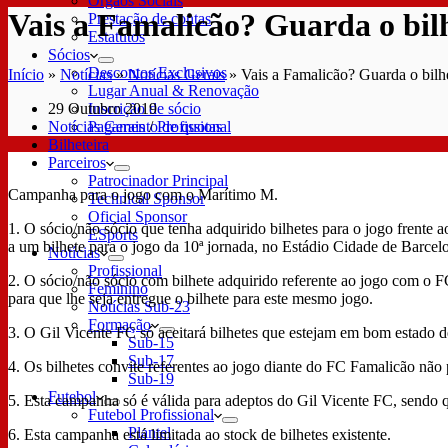
Órgãos Sociais
Vais a Famalicão? Guarda o bilh
Prestação de contas
Estatutos
Sócios
Descontos Exclusivos
Início
»
Notícias
»
Notícias Gerais
»
Vais a Famalicão? Guarda o bilh
Lugar Anual & Renovação
29 Outubro 2019
Inscrição de sócio
Notícias Gerais
/
Profissional
Pagamento de quotas
Bilheteira
Parceiros
Patrocinador Principal
Campanha para o jogo com o Marítimo M.
Technical Sponsor
Oficial Sponsor
1. O sócio/não sócio que tenha adquirido bilhetes para o jogo frente 
ESports
a um bilhete para o jogo da 10ª jornada, no Estádio Cidade de Barcelo
Notícias
Profissional
2. O sócio/não sócio com bilhete adquirido referente ao jogo com o F
Feminino
para que lhe seja entregue o bilhete para este mesmo jogo.
Notícias Sub-23
Formação
3. O Gil Vicente FC só aceitará bilhetes que estejam em bom estado 
Sub-15
Sub-17
4. Os bilhetes convite referentes ao jogo diante do FC Famalicão não
Sub-19
Futebol
5. Esta campanha só é válida para adeptos do Gil Vicente FC, sendo q
Futebol Profissional
Plantel
6. Esta campanha está limitada ao stock de bilhetes existente.