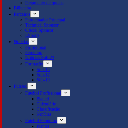
Pagamento de quotas
Bilheteira
Parceiros
Patrocinador Principal
Technical Sponsor
Oficial Sponsor
ESports
Notícias
Profissional
Feminino
Notícias Sub-23
Formação
Sub-15
Sub-17
Sub-19
Futebol
Futebol Profissional
Plantel
Calendário
Classificação
Notícias
Futebol Feminino
Plantel