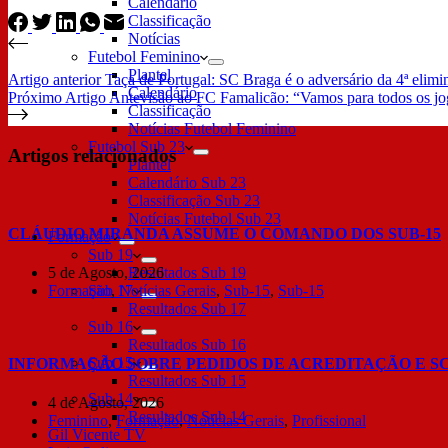
Calendário
Classificação
Notícias
Futebol Feminino
Plantel
Artigo
anterior
Taça de Portugal: SC Braga é o adversário da 4ª elimin
Calendário
Próximo
Artigo
Antevisão ao FC Famalicão: “Vamos para todos os jog
Classificação
Notícias Futebol Feminino
Futebol Sub 23
Artigos relacionados
Plantel
Calendário Sub 23
Classificação Sub 23
Notícias Futebol Sub 23
CLÁUDIO MIRANDA ASSUME O COMANDO DOS SUB-15
Formação
Sub 19
5 de Agosto, 2026
Resultados Sub 19
Formação
,
Notícias Gerais
,
Sub-15
,
Sub-15
Sub 17
Resultados Sub 17
Sub 16
Resultados Sub 16
Sub 15
INFORMAÇÃO SOBRE PEDIDOS DE ACREDITAÇÃO E S
Resultados Sub 15
Sub 14
4 de Agosto, 2026
Resultados Sub 14
Feminino
,
Formação
,
Notícias Gerais
,
Profissional
Gil Vicente TV