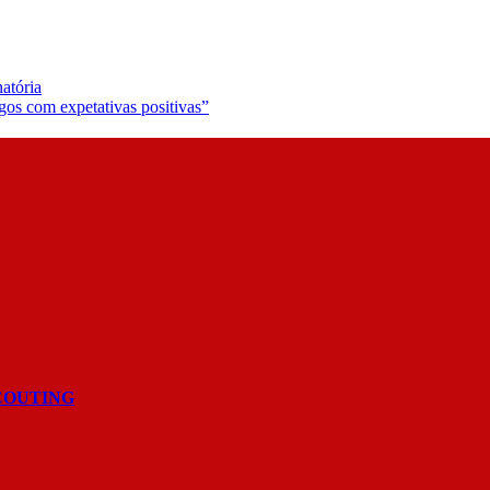
atória
os com expetativas positivas”
COUTING