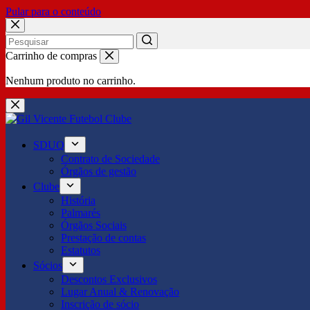
Pular para o conteúdo
No
Carrinho de compras
results
Nenhum produto no carrinho.
SDUQ
Contrato de Sociedade
Órgãos de gestão
Clube
História
Palmarés
Órgãos Sociais
Prestação de contas
Estatutos
Sócios
Descontos Exclusivos
Lugar Anual & Renovação
Inscrição de sócio