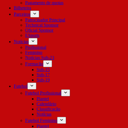
Pagamento de quotas
Bilheteira
Parceiros
Patrocinador Principal
Technical Sponsor
Oficial Sponsor
ESports
Notícias
Profissional
Feminino
Notícias Sub-23
Formação
Sub-15
Sub-17
Sub-19
Futebol
Futebol Profissional
Plantel
Calendário
Classificação
Notícias
Futebol Feminino
Plantel