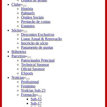
Órgãos de gestão
Clube
História
Palmarés
Órgãos Sociais
Prestação de contas
Estatutos
Sócios
Descontos Exclusivos
Lugar Anual & Renovação
Inscrição de sócio
Pagamento de quotas
Bilheteira
Parceiros
Patrocinador Principal
Technical Sponsor
Oficial Sponsor
ESports
Notícias
Profissional
Feminino
Notícias Sub-23
Formação
Sub-15
Sub-17