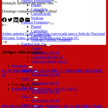
Futebol Profissional
formação flaviense em nossa casa.
Plantel
Calendário
Domingo contamos contigo, Gilista!
Classificação
Notícias
Futebol Feminino
Plantel
Calendário
Artigo
anterior
Gabi Gonçalves convocada para a Seleção Nacional
Classificação
Próximo
Artigo
Agenda desportiva Gil Vicente FC
Notícias Futebol Feminino
Futebol Sub 23
Plantel
Artigos relacionados
Calendário Sub 23
Classificação Sub 23
Notícias Futebol Sub 23
Formação
Sub 19
CLÁUDIO MIRANDA ASSUME O COMANDO DOS SUB-
Resultados Sub 19
15
Sub 17
Resultados Sub 17
5 de Agosto, 2026
Sub 16
Formação
,
Notícias Gerais
,
Sub-15
,
Sub-15
Resultados Sub 16
Sub 15
Resultados Sub 15
Sub 14
INFORMAÇÃO SOBRE PEDIDOS DE ACREDITAÇÃO E