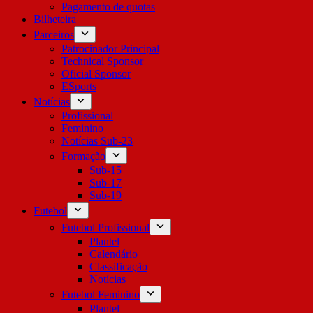
Pagamento de quotas
Bilheteira
Parceiros
Patrocinador Principal
Technical Sponsor
Oficial Sponsor
ESports
Notícias
Profissional
Feminino
Notícias Sub-23
Formação
Sub-15
Sub-17
Sub-19
Futebol
Futebol Profissional
Plantel
Calendário
Classificação
Notícias
Futebol Feminino
Plantel