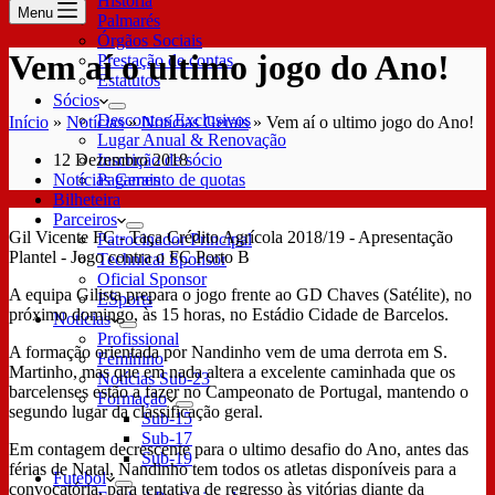
História
Menu
Palmarés
Órgãos Sociais
Vem aí o ultimo jogo do Ano!
Prestação de contas
Estatutos
Sócios
Descontos Exclusivos
Início
»
Notícias
»
Notícias Gerais
»
Vem aí o ultimo jogo do Ano!
Lugar Anual & Renovação
12 Dezembro 2018
Inscrição de sócio
Notícias Gerais
Pagamento de quotas
Bilheteira
Parceiros
Gil Vicente FC - Taça Crédito Agrícola 2018/19 - Apresentação
Patrocinador Principal
Plantel - Jogo contra o FC Porto B
Technical Sponsor
Oficial Sponsor
A equipa Gilista prepara o jogo frente ao GD Chaves (Satélite), no
ESports
próximo domingo, às 15 horas, no Estádio Cidade de Barcelos.
Notícias
Profissional
A formação orientada por Nandinho vem de uma derrota em S.
Feminino
Martinho, mas que em nada altera a excelente caminhada que os
Notícias Sub-23
barcelenses estão a fazer no Campeonato de Portugal, mantendo o
Formação
segundo lugar da classificação geral.
Sub-15
Sub-17
Em contagem decrescente para o ultimo desafio do Ano, antes das
Sub-19
férias de Natal, Nandinho tem todos os atletas disponíveis para a
Futebol
convocatória, para tentativa de regresso às vitórias diante da