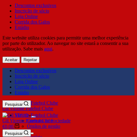
Descontos exclusivos
Inscrição de sócio
Loja Online
Corrida dos Galos
Estádio
Este website utiliza cookies para permitir uma melhor experiência
por parte do utilizador. Ao navegar no site estará a consentir a sua
utilização. Sabe mais
aqui
.
Aceitar
Rejeitar
Descontos exclusivos
Inscrição de sócio
Loja Online
Corrida dos Galos
Estádio
Pesquisar
Gil Vicente Futebol Clube
SDUQ
Gil Vicente Futebol Clube
Contrato de Sociedade
Órgãos de gestão
€
0,00
Clube
Pesquisar