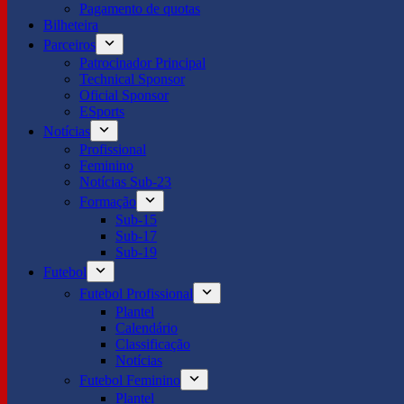
Pagamento de quotas
Bilheteira
Parceiros
Patrocinador Principal
Technical Sponsor
Oficial Sponsor
ESports
Notícias
Profissional
Feminino
Notícias Sub-23
Formação
Sub-15
Sub-17
Sub-19
Futebol
Futebol Profissional
Plantel
Calendário
Classificação
Notícias
Futebol Feminino
Plantel