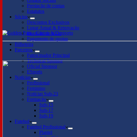
Órgãos Sociais
Prestação de contas
Estatutos
Sócios
Descontos Exclusivos
Lugar Anual & Renovação
Inscrição de sócio
Pagamento de quotas
Bilheteira
Parceiros
Patrocinador Principal
Technical Sponsor
Oficial Sponsor
ESports
Notícias
Profissional
Feminino
Notícias Sub-23
Formação
Sub-15
Sub-17
Sub-19
Futebol
Futebol Profissional
Plantel