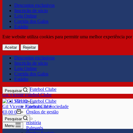
Descontos exclusivos
Inscrição de sócio
Loja Online
Corrida dos Galos
Estádio
Este website utiliza cookies para permitir uma melhor experiência por 
Aceitar
Rejeitar
Descontos exclusivos
Inscrição de sócio
Loja Online
Corrida dos Galos
Estádio
Pesquisar
Gil Vicente Futebol Clube
SDUQ
Gil Vicente Futebol Clube
Contrato de Sociedade
Órgãos de gestão
€
0,00
0
Clube
Pesquisar
História
Menu
Palmarés