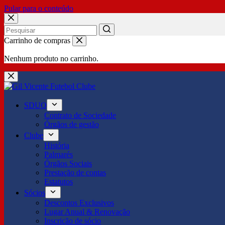
Pular para o conteúdo
No
Carrinho de compras
results
Nenhum produto no carrinho.
SDUQ
Contrato de Sociedade
Órgãos de gestão
Clube
História
Palmarés
Órgãos Sociais
Prestação de contas
Estatutos
Sócios
Descontos Exclusivos
Lugar Anual & Renovação
Inscrição de sócio