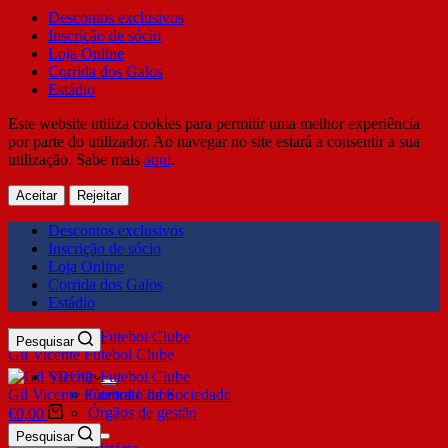
Descontos exclusivos
Inscrição de sócio
Loja Online
Corrida dos Galos
Estádio
Este website utiliza cookies para permitir uma melhor experiência
por parte do utilizador. Ao navegar no site estará a consentir a sua
utilização. Sabe mais
aqui
.
Aceitar
Rejeitar
Descontos exclusivos
Inscrição de sócio
Loja Online
Corrida dos Galos
Estádio
Pesquisar
Gil Vicente Futebol Clube
SDUQ
Gil Vicente Futebol Clube
Contrato de Sociedade
Órgãos de gestão
€
0,00
Clube
Pesquisar