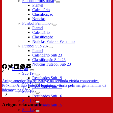
Futebol Profissional
Plantel
Calendário
Classificação
Notícias
Futebol Feminino
Plantel
Calendário
Classificação
Notícias Futebol Feminino
Futebol Sub 23
Plantel
Calendário Sub 23
Classificação Sub 23
Notícias Futebol Sub 23
Formação
Sub 19
Resultados Sub 19
Artigo
anterior
Bis de Baraye na segunda vitória consecutiva
Sub 17
Próximo
Artigo
Futebol feminino: vitória pela margem mínima dá
Resultados Sub 17
liderança na Série A
Sub 16
Resultados Sub 16
Sub 15
Artigos relacionados
Resultados Sub 15
Sub 14