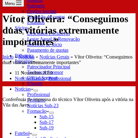
História
Menu
Palmarés
Órgãos Sociais
Vítor Oliveira: “Conseguimos
Prestação de contas
Estatutos
duas vitórias extremamente
Sócios
Descontos Exclusivos
importantes”
Lugar Anual & Renovação
Inscrição de sócio
Pagamento de quotas
Bilheteira
Início
»
Notícias
»
Notícias Gerais
»
Vítor Oliveira: “Conseguimos
Parceiros
duas vitórias extremamente importantes”
Patrocinador Principal
Technical Sponsor
11 Novembro 2019
Oficial Sponsor
Notícias Gerais
/
Profissional
ESports
Notícias
Profissional
Conferência de imprensa do técnico Vítor Oliveira após a vitória na
Feminino
Vila das Aves.
Notícias Sub-23
Formação
Sub-15
Sub-17
Sub-19
Futebol