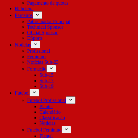
Pagamento de quotas
Bilheteira
Parceiros
Patrocinador Principal
Technical Sponsor
Oficial Sponsor
ESports
Notícias
Profissional
Feminino
Notícias Sub-23
Formação
Sub-15
Sub-17
Sub-19
Futebol
Futebol Profissional
Plantel
Calendário
Classificação
Notícias
Futebol Feminino
Plantel