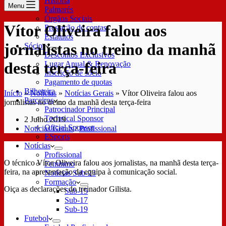
História
Menu
Palmarés
Órgãos Sociais
Vítor Oliveira falou aos
Prestação de contas
Estatutos
jornalistas no treino da manhã
Sócios
Descontos Exclusivos
desta terça-feira
Lugar Anual & Renovação
Inscrição de sócio
Pagamento de quotas
Bilheteira
Início
»
Notícias
»
Notícias Gerais
»
Vítor Oliveira falou aos
Parceiros
jornalistas no treino da manhã desta terça-feira
Patrocinador Principal
Technical Sponsor
2 Julho 2019
Oficial Sponsor
Notícias Gerais
/
Profissional
ESports
Notícias
Profissional
O técnico Vítor Oliveira falou aos jornalistas, na manhã desta terça-
Feminino
feira, na apresentação da equipa à comunicação social.
Notícias Sub-23
Formação
Oiça as declarações do treinador Gilista.
Sub-15
Sub-17
Sub-19
Futebol