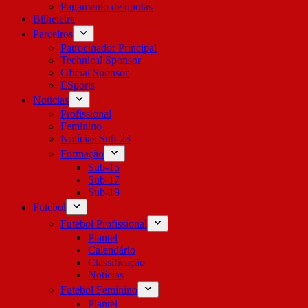
Pagamento de quotas
Bilheteira
Parceiros
Patrocinador Principal
Technical Sponsor
Oficial Sponsor
ESports
Notícias
Profissional
Feminino
Notícias Sub-23
Formação
Sub-15
Sub-17
Sub-19
Futebol
Futebol Profissional
Plantel
Calendário
Classificação
Notícias
Futebol Feminino
Plantel