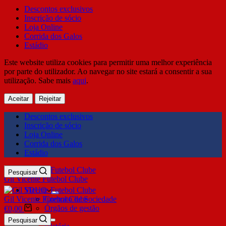
Descontos exclusivos
Inscrição de sócio
Loja Online
Corrida dos Galos
Estádio
Este website utiliza cookies para permitir uma melhor experiência
por parte do utilizador. Ao navegar no site estará a consentir a sua
utilização. Sabe mais
aqui
.
Aceitar
Rejeitar
Descontos exclusivos
Inscrição de sócio
Loja Online
Corrida dos Galos
Estádio
Pesquisar
Gil Vicente Futebol Clube
SDUQ
Gil Vicente Futebol Clube
Contrato de Sociedade
Órgãos de gestão
€
0,00
Clube
Pesquisar