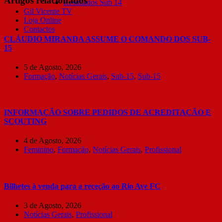
Artigos relacionados
Resultados Sub 14
Gil Vicente TV
Loja Online
Contactos
CLÁUDIO MIRANDA ASSUME O COMANDO DOS SUB-
15
5 de Agosto, 2026
Formação
,
Notícias Gerais
,
Sub-15
,
Sub-15
INFORMAÇÃO SOBRE PEDIDOS DE ACREDITAÇÃO E
SCOUTING
4 de Agosto, 2026
Feminino
,
Formação
,
Notícias Gerais
,
Profissional
Bilhetes à venda para a receção ao Rio Ave FC
3 de Agosto, 2026
Notícias Gerais
,
Profissional