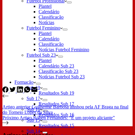
Futebol Profissional
Plantel
Calendário
Classificação
Notícias
Futebol Feminino
Plantel
Calendário
Classificação
Notícias Futebol Feminino
Futebol Sub 23
Plantel
Calendário Sub 23
Classificação Sub 23
Notícias Futebol Sub 23
Formação
Sub 19
Resultados Sub 19
Sub 17
Resultados Sub 17
Artigo
anterior
Guilherme Barbosa alinhou pela AF Braga na final
Sub 16
do Torneio Lopes da Silva
Resultados Sub 16
Próximo
Artigo
Rúben Fernandes: “É um projeto aliciante”
Sub 15
Resultados Sub 15
Sub 14