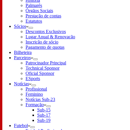
História
Palmarés
Órgãos Sociais
Prestação de contas
Estatutos
Sócios
Descontos Exclusivos
Lugar Anual & Renovação
Inscrição de sócio
Pagamento de quotas
Bilheteira
Parceiros
Patrocinador Principal
Technical Sponsor
Oficial Sponsor
ESports
Notícias
Profissional
Feminino
Notícias Sub-23
Formação
Sub-15
Sub-17
Sub-19
Futebol