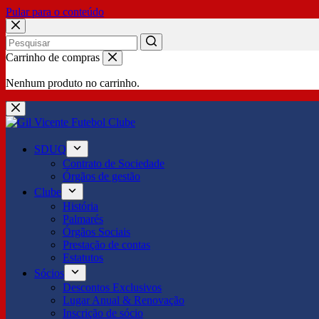
Pular para o conteúdo
No
Carrinho de compras
results
Nenhum produto no carrinho.
SDUQ
Contrato de Sociedade
Órgãos de gestão
Clube
História
Palmarés
Órgãos Sociais
Prestação de contas
Estatutos
Sócios
Descontos Exclusivos
Lugar Anual & Renovação
Inscrição de sócio