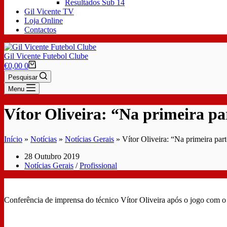
Resultados Sub 14
Gil Vicente TV
Loja Online
Contactos
Gil Vicente Futebol Clube
€
0,00
0
Pesquisar
Menu
Vítor Oliveira: “Na primeira pa
Início
»
Notícias
»
Notícias Gerais
»
Vítor Oliveira: “Na primeira par
28 Outubro 2019
Notícias Gerais
/
Profissional
Conferência de imprensa do técnico Vítor Oliveira após o jogo com 