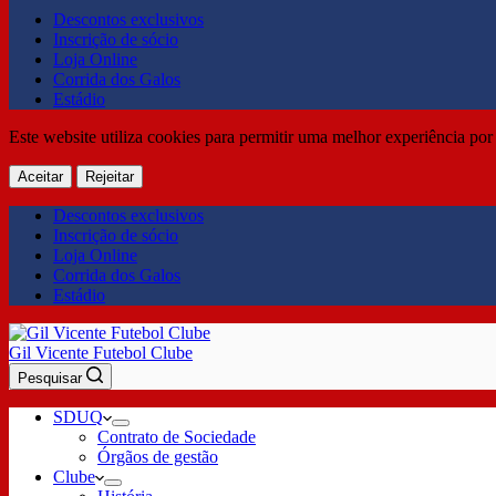
Descontos exclusivos
Inscrição de sócio
Loja Online
Corrida dos Galos
Estádio
Este website utiliza cookies para permitir uma melhor experiência por 
Aceitar
Rejeitar
Descontos exclusivos
Inscrição de sócio
Loja Online
Corrida dos Galos
Estádio
Gil Vicente Futebol Clube
Pesquisar
SDUQ
Contrato de Sociedade
Órgãos de gestão
Clube