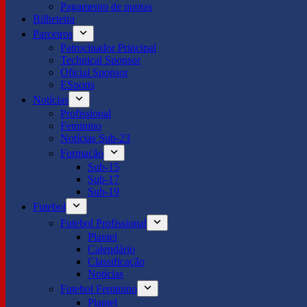
Pagamento de quotas
Bilheteira
Parceiros
Patrocinador Principal
Technical Sponsor
Oficial Sponsor
ESports
Notícias
Profissional
Feminino
Notícias Sub-23
Formação
Sub-15
Sub-17
Sub-19
Futebol
Futebol Profissional
Plantel
Calendário
Classificação
Notícias
Futebol Feminino
Plantel