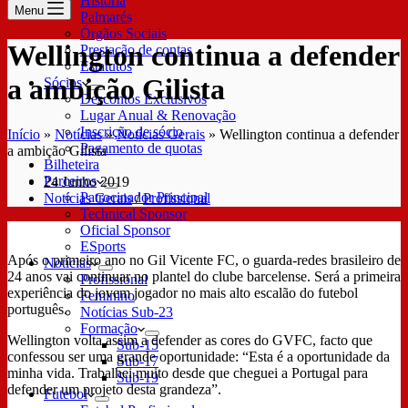
História
Menu
Palmarés
Órgãos Sociais
Wellington continua a defender
Prestação de contas
Estatutos
a ambição Gilista
Sócios
Descontos Exclusivos
Lugar Anual & Renovação
Inscrição de sócio
Início
»
Notícias
»
Notícias Gerais
»
Wellington continua a defender
Pagamento de quotas
a ambição Gilista
Bilheteira
Parceiros
24 Junho 2019
Patrocinador Principal
Notícias Gerais
/
Profissional
Technical Sponsor
Oficial Sponsor
ESports
Após o primeiro ano no Gil Vicente FC, o guarda-redes brasileiro de
Notícias
24 anos vai continuar no plantel do clube barcelense. Será a primeira
Profissional
experiência do jovem jogador no mais alto escalão do futebol
Feminino
português.
Notícias Sub-23
Formação
Wellington volta assim a defender as cores do GVFC, facto que
Sub-15
confessou ser uma grande oportunidade: “Esta é a oportunidade da
Sub-17
minha vida. Trabalhei muito desde que cheguei a Portugal para
Sub-19
defender um projeto desta grandeza”.
Futebol