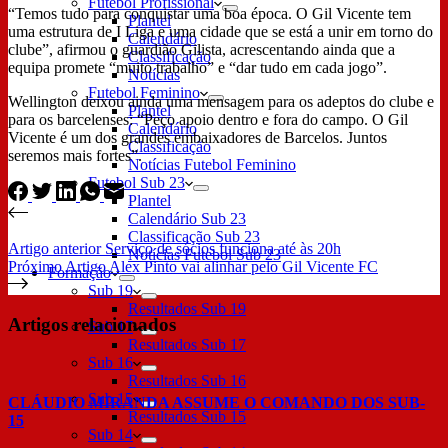
Futebol Profissional
“Temos tudo para conquistar uma boa época. O Gil Vicente tem
Plantel
uma estrutura de I Liga e uma cidade que se está a unir em torno do
Calendário
clube”, afirmou o guardião Gilista, acrescentando ainda que a
Classificação
equipa promete “muito trabalho” e “dar tudo em cada jogo”.
Notícias
Futebol Feminino
Wellington deixou ainda uma mensagem para os adeptos do clube e
Plantel
para os barcelenses: “Peço apoio dentro e fora do campo. O Gil
Calendário
Vicente é um dos grandes embaixadores de Barcelos. Juntos
Classificação
seremos mais fortes”.
Notícias Futebol Feminino
Futebol Sub 23
Plantel
Calendário Sub 23
Classificação Sub 23
Artigo
anterior
Serviço de sócios funciona até às 20h
Notícias Futebol Sub 23
Próximo
Artigo
Alex Pinto vai alinhar pelo Gil Vicente FC
Formação
Sub 19
Resultados Sub 19
Artigos relacionados
Sub 17
Resultados Sub 17
Sub 16
Resultados Sub 16
Sub 15
CLÁUDIO MIRANDA ASSUME O COMANDO DOS SUB-
Resultados Sub 15
15
Sub 14