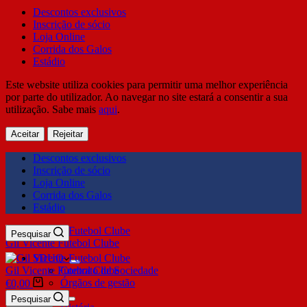
Descontos exclusivos
Inscrição de sócio
Loja Online
Corrida dos Galos
Estádio
Este website utiliza cookies para permitir uma melhor experiência
por parte do utilizador. Ao navegar no site estará a consentir a sua
utilização. Sabe mais
aqui
.
Aceitar
Rejeitar
Descontos exclusivos
Inscrição de sócio
Loja Online
Corrida dos Galos
Estádio
Pesquisar
Gil Vicente Futebol Clube
SDUQ
Gil Vicente Futebol Clube
Contrato de Sociedade
Órgãos de gestão
€
0,00
Clube
Pesquisar