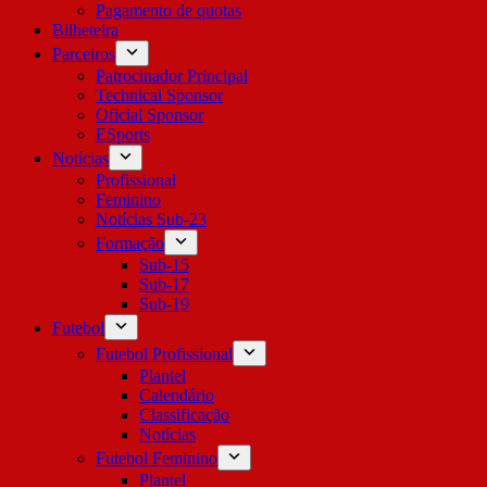
Pagamento de quotas
Bilheteira
Parceiros
Patrocinador Principal
Technical Sponsor
Oficial Sponsor
ESports
Notícias
Profissional
Feminino
Notícias Sub-23
Formação
Sub-15
Sub-17
Sub-19
Futebol
Futebol Profissional
Plantel
Calendário
Classificação
Notícias
Futebol Feminino
Plantel