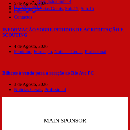
Resultados Sub 14
5 de Agosto, 2026
Gil Vicente TV
Formação
,
Notícias Gerais
,
Sub-15
,
Sub-15
Loja Online
Contactos
INFORMAÇÃO SOBRE PEDIDOS DE ACREDITAÇÃO E
SCOUTING
4 de Agosto, 2026
Feminino
,
Formação
,
Notícias Gerais
,
Profissional
Bilhetes à venda para a receção ao Rio Ave FC
3 de Agosto, 2026
Notícias Gerais
,
Profissional
MAIN SPONSOR