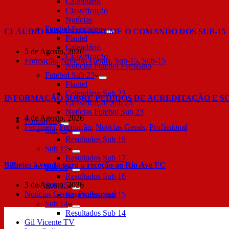
Calendário
Classificação
Notícias
Futebol Feminino
CLÁUDIO MIRANDA ASSUME O COMANDO DOS SUB-15
Plantel
Calendário
5 de Agosto, 2026
Classificação
Formação
,
Notícias Gerais
,
Sub-15
,
Sub-15
Notícias Futebol Feminino
Futebol Sub 23
Plantel
Calendário Sub 23
INFORMAÇÃO SOBRE PEDIDOS DE ACREDITAÇÃO E S
Classificação Sub 23
Notícias Futebol Sub 23
4 de Agosto, 2026
Formação
Feminino
,
Formação
,
Notícias Gerais
,
Profissional
Sub 19
Resultados Sub 19
Sub 17
Resultados Sub 17
Bilhetes à venda para a receção ao Rio Ave FC
Sub 16
Resultados Sub 16
3 de Agosto, 2026
Sub 15
Notícias Gerais
,
Profissional
Resultados Sub 15
Sub 14
Resultados Sub 14
Gil Vicente TV