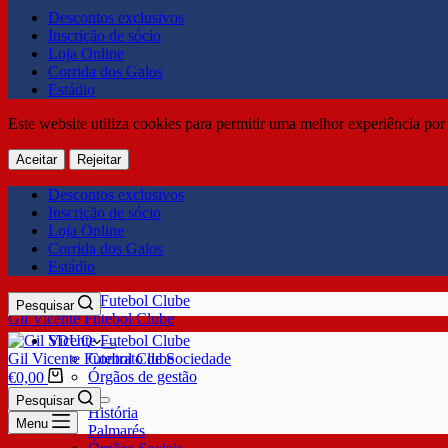
Descontos exclusivos
Inscrição de sócio
Loja Online
Corrida dos Galos
Estádio
Este website utiliza cookies para permitir uma melhor experiência por 
Aceitar
Rejeitar
Descontos exclusivos
Inscrição de sócio
Loja Online
Corrida dos Galos
Estádio
Pesquisar
Gil Vicente Futebol Clube
SDUQ
Gil Vicente Futebol Clube
Contrato de Sociedade
Órgãos de gestão
€
0,00
Clube
Pesquisar
História
Menu
Palmarés