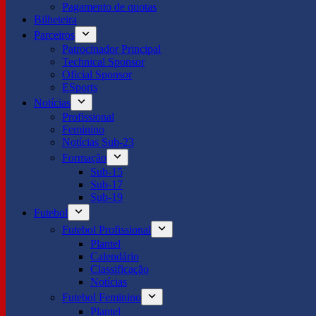
Pagamento de quotas
Bilheteira
Parceiros
Patrocinador Principal
Technical Sponsor
Oficial Sponsor
ESports
Notícias
Profissional
Feminino
Notícias Sub-23
Formação
Sub-15
Sub-17
Sub-19
Futebol
Futebol Profissional
Plantel
Calendário
Classificação
Notícias
Futebol Feminino
Plantel