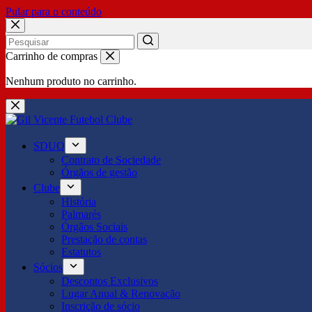
Pular para o conteúdo
No
Carrinho de compras
results
Nenhum produto no carrinho.
SDUQ
Contrato de Sociedade
Órgãos de gestão
Clube
História
Palmarés
Órgãos Sociais
Prestação de contas
Estatutos
Sócios
Descontos Exclusivos
Lugar Anual & Renovação
Inscrição de sócio