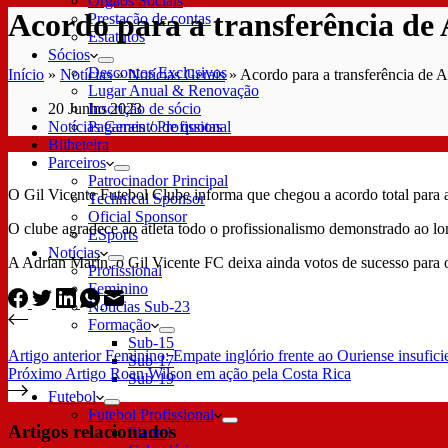
Órgãos Sociais
Acordo para a transferência de
Prestação de contas
Estatutos
Sócios
Descontos Exclusivos
Início
»
Notícias
»
Notícias Gerais
»
Acordo para a transferência de 
Lugar Anual & Renovação
20 Junho 2023
Inscrição de sócio
Notícias Gerais
/
Profissional
Pagamento de quotas
Bilheteira
Parceiros
Patrocinador Principal
O Gil Vicente Futebol Clube informa que chegou a acordo total para a
Technical Sponsor
Oficial Sponsor
O clube agradece ao atleta todo o profissionalismo demonstrado ao lo
ESports
Notícias
A Adrían Marín, o Gil Vicente FC deixa ainda votos de sucesso para o 
Profissional
Feminino
Notícias Sub-23
Formação
Sub-15
Artigo
anterior
Feminino: Empate inglório frente ao Ouriense insufici
Sub-17
Próximo
Artigo
Roan Wilson em ação pela Costa Rica
Sub-19
Futebol
Futebol Profissional
Artigos relacionados
Plantel