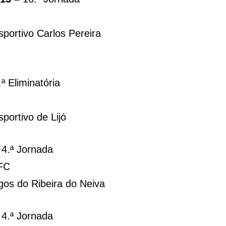
ortivo Carlos Pereira
.ª Eliminatória
ortivo de Lijó
–
4.ª Jornada
 FC
os do Ribeira do Neiva
–
4.ª Jornada