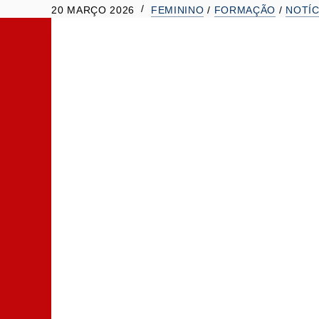
20 MARÇO 2026
FEMININO
/
FORMAÇÃO
/
NOTÍC
t
e
ú
d
o