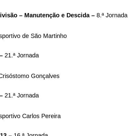
Divisão – Manutenção e Descida –
8.ª Jornada
portivo de São Martinho
 –
21.ª Jornada
Crisóstomo Gonçalves
 –
21.ª Jornada
ortivo Carlos Pereira
-13 –
16.ª Jornada