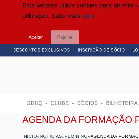
Este website utiliza cookies para permitir
P
utilização. Sabe mais
aqui
.
u
l
Aceitar
Rejeitar
a
r
DESCONTOS EXCLUSIVOS
INSCRIÇÃO DE SÓCIO
LO
p
a
r
a
o
SDUQ
CLUBE
SÓCIOS
BILHETEIRA
c
AGENDA DA FORMAÇÃO P
o
n
INÍCIO
»
NOTÍCIAS
»
FEMININO
»
AGENDA DA FORMAÇÃ