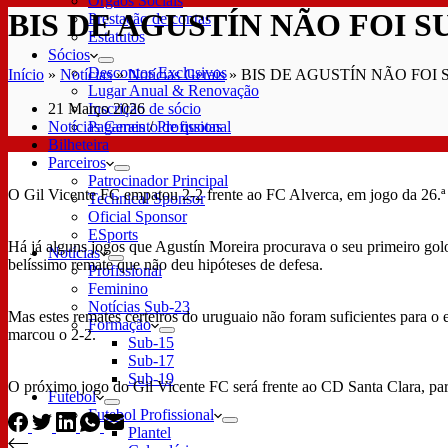
Órgãos Sociais
BIS DE AGUSTÍN NÃO FOI S
Prestação de contas
Estatutos
Sócios
Descontos Exclusivos
Início
»
Notícias
»
Notícias Gerais
»
BIS DE AGUSTÍN NÃO FOI 
Lugar Anual & Renovação
21 Março 2026
Inscrição de sócio
Notícias Gerais
/
Profissional
Pagamento de quotas
Bilheteira
Parceiros
Patrocinador Principal
O Gil Vicente FC empatou 2-2 frente ao FC Alverca, em jogo da 26.ª 
Technical Sponsor
Oficial Sponsor
ESports
Há já alguns jogos que Agustín Moreira procurava o seu primeiro gol
Notícias
belíssimo remate que não deu hipóteses de defesa.
Profissional
Feminino
Notícias Sub-23
Mas estes remates certeiros do uruguaio não foram suficientes para o
Formação
marcou o 2-2.
Sub-15
Sub-17
Sub-19
O próximo jogo do Gil Vicente FC será frente ao CD Santa Clara, para
Futebol
Futebol Profissional
Plantel