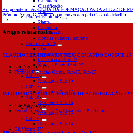
Calendário
Classificação
Artigo
anterior
AGENDA DA FORMAÇÃO PARA 21 E 22 DE 
Notícias
Próximo
Artigo
Ghislain Konan convocado pela Costa do Marfim
Futebol Feminino
Plantel
Calendário
Artigos relacionados
Classificação
Notícias Futebol Feminino
Futebol Sub 23
Plantel
Calendário Sub 23
CLÁUDIO MIRANDA ASSUME O COMANDO DOS SUB-15
Classificação Sub 23
Notícias Futebol Sub 23
5 de Agosto, 2026
Formação
Formação
,
Notícias Gerais
,
Sub-15
,
Sub-15
Sub 19
Resultados Sub 19
Sub 17
Resultados Sub 17
INFORMAÇÃO SOBRE PEDIDOS DE ACREDITAÇÃO E S
Sub 16
Resultados Sub 16
4 de Agosto, 2026
Sub 15
Feminino
,
Formação
,
Notícias Gerais
,
Profissional
Resultados Sub 15
Sub 14
Resultados Sub 14
Gil Vicente TV
Bilhetes à venda para a receção ao Rio Ave FC