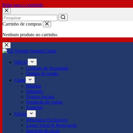
Pular para o conteúdo
No
Carrinho de compras
results
Nenhum produto no carrinho.
SDUQ
Contrato de Sociedade
Órgãos de gestão
Clube
História
Palmarés
Órgãos Sociais
Prestação de contas
Estatutos
Sócios
Descontos Exclusivos
Lugar Anual & Renovação
Inscrição de sócio