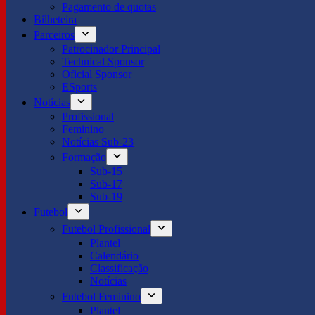
Pagamento de quotas
Bilheteira
Parceiros
Patrocinador Principal
Technical Sponsor
Oficial Sponsor
ESports
Notícias
Profissional
Feminino
Notícias Sub-23
Formação
Sub-15
Sub-17
Sub-19
Futebol
Futebol Profissional
Plantel
Calendário
Classificação
Notícias
Futebol Feminino
Plantel