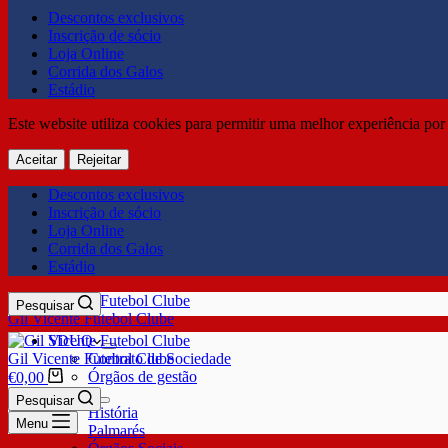
Descontos exclusivos
Inscrição de sócio
Loja Online
Corrida dos Galos
Estádio
Este website utiliza cookies para permitir uma melhor experiência por 
Aceitar
Rejeitar
Descontos exclusivos
Inscrição de sócio
Loja Online
Corrida dos Galos
Estádio
Pesquisar
Gil Vicente Futebol Clube
SDUQ
Gil Vicente Futebol Clube
Contrato de Sociedade
Órgãos de gestão
€
0,00
Clube
Pesquisar
História
Menu
Palmarés