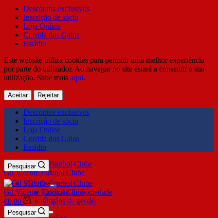
Descontos exclusivos
Inscrição de sócio
Loja Online
Corrida dos Galos
Estádio
Este website utiliza cookies para permitir uma melhor experiência
por parte do utilizador. Ao navegar no site estará a consentir a sua
utilização. Sabe mais
aqui
.
Aceitar
Rejeitar
Descontos exclusivos
Inscrição de sócio
Loja Online
Corrida dos Galos
Estádio
Pesquisar
Gil Vicente Futebol Clube
SDUQ
Gil Vicente Futebol Clube
Contrato de Sociedade
Órgãos de gestão
€
0,00
Clube
Pesquisar