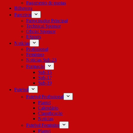
Pagamento de quotas
Bilheteira
Parceiros
Patrocinador Principal
Technical Sponsor
Oficial Sponsor
ESports
Notícias
Profissional
Feminino
Notícias Sub-23
Formação
Sub-15
Sub-17
Sub-19
Futebol
Futebol Profissional
Plantel
Calendário
Classificação
Notícias
Futebol Feminino
Plantel