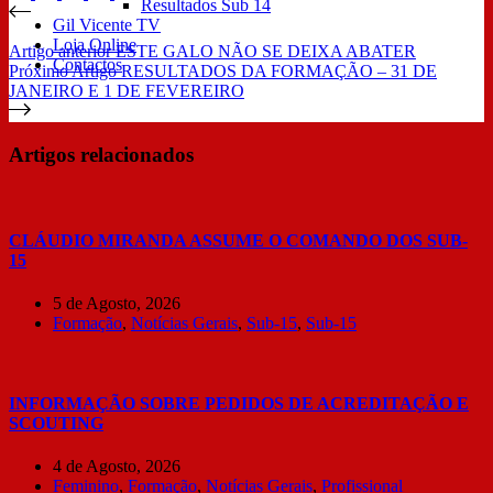
Resultados Sub 14
Gil Vicente TV
Loja Online
Artigo
anterior
ESTE GALO NÃO SE DEIXA ABATER
Contactos
Próximo
Artigo
RESULTADOS DA FORMAÇÃO – 31 DE
JANEIRO E 1 DE FEVEREIRO
Artigos relacionados
CLÁUDIO MIRANDA ASSUME O COMANDO DOS SUB-
15
5 de Agosto, 2026
Formação
,
Notícias Gerais
,
Sub-15
,
Sub-15
INFORMAÇÃO SOBRE PEDIDOS DE ACREDITAÇÃO E
SCOUTING
4 de Agosto, 2026
Feminino
,
Formação
,
Notícias Gerais
,
Profissional