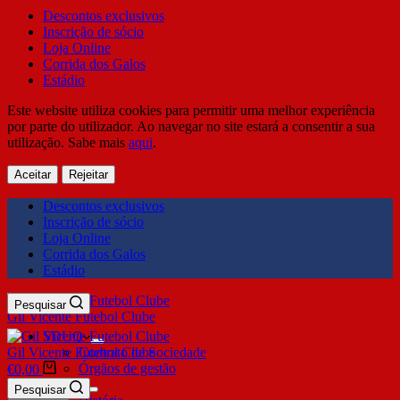
Descontos exclusivos
Inscrição de sócio
Loja Online
Corrida dos Galos
Estádio
Este website utiliza cookies para permitir uma melhor experiência
por parte do utilizador. Ao navegar no site estará a consentir a sua
utilização. Sabe mais
aqui
.
Aceitar
Rejeitar
Descontos exclusivos
Inscrição de sócio
Loja Online
Corrida dos Galos
Estádio
Pesquisar
Gil Vicente Futebol Clube
SDUQ
Gil Vicente Futebol Clube
Contrato de Sociedade
Órgãos de gestão
€
0,00
Clube
Pesquisar