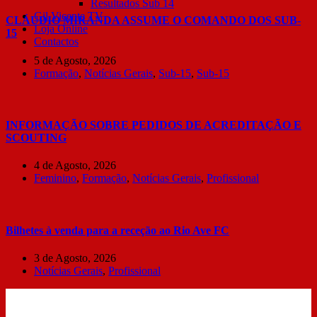
Resultados Sub 14
Gil Vicente TV
CLÁUDIO MIRANDA ASSUME O COMANDO DOS SUB-
Loja Online
15
Contactos
5 de Agosto, 2026
Formação
,
Notícias Gerais
,
Sub-15
,
Sub-15
INFORMAÇÃO SOBRE PEDIDOS DE ACREDITAÇÃO E
SCOUTING
4 de Agosto, 2026
Feminino
,
Formação
,
Notícias Gerais
,
Profissional
Bilhetes à venda para a receção ao Rio Ave FC
3 de Agosto, 2026
Notícias Gerais
,
Profissional