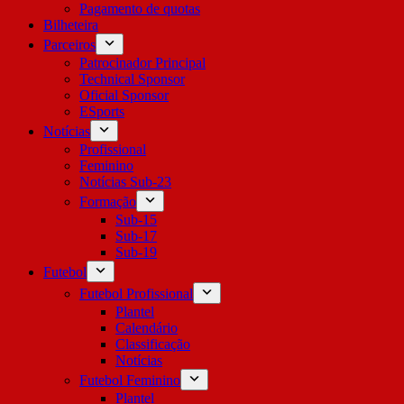
Pagamento de quotas
Bilheteira
Parceiros
Patrocinador Principal
Technical Sponsor
Oficial Sponsor
ESports
Notícias
Profissional
Feminino
Notícias Sub-23
Formação
Sub-15
Sub-17
Sub-19
Futebol
Futebol Profissional
Plantel
Calendário
Classificação
Notícias
Futebol Feminino
Plantel