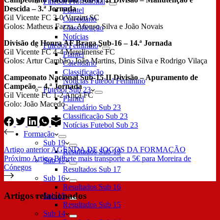
Futebol Profissional
Descida – 3.ª Jornada
Plantel
Gil Vicente FC 3-0 Varzim SC
Calendário
Golos: Matheus Fazza, Afonso Silva e João Novais
Classificação
Notícias
Divisão de Honra AF Braga Sub-16 – 14.ª Jornada
Futebol Feminino
Gil Vicente FC 4-4 Merelinense FC
Plantel
Golos: Artur Cambão, João Martins, Dinis Silva e Rodrigo Vilaça
Calendário
Classificação
Campeonato Nacional Sub-15 II Divisão – Apuramento de
Notícias Futebol Feminino
Campeão – 4.ª Jornada
Futebol Sub 23
Gil Vicente FC 1-2 Ançã FC
Plantel
Golo: João Macedo
Calendário Sub 23
Classificação Sub 23
Notícias Futebol Sub 23
Formação
Sub 19
Artigo
anterior
AGENDA DE JOGOS DA FORMAÇÃO
Resultados Sub 19
Próximo
Artigo
Bilhete mais transporte a 5€ para Moreira de
Sub 17
Cónegos
Resultados Sub 17
Sub 16
Resultados Sub 16
Artigos relacionados
Sub 15
Resultados Sub 15
Sub 14