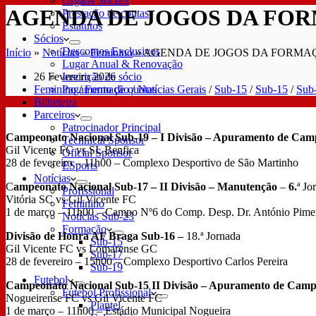
Órgãos Sociais
AGENDA DE JOGOS DA FOR
Prestação de contas
Estatutos
Sócios
Descontos Exclusivos
Início
»
Notícias
»
Feminino
»
AGENDA DE JOGOS DA FORMAÇ
Lugar Anual & Renovação
26 Fevereiro 2026
Inscrição de sócio
Feminino
/
Formação
/
Notícias Gerais
/
Sub-15
/
Sub-15
/
Sub
Pagamento de quotas
Bilheteira
Parceiros
Patrocinador Principal
Campeonato Nacional Sub-19 – I Divisão – Apuramento de Ca
Technical Sponsor
Gil Vicente FC vs SL Benfica
Oficial Sponsor
28 de fevereiro – 11h00 – Complexo Desportivo de São Martinho
ESports
Notícias
C
ampeonato Nacional Sub-17 – II Divisão – Manutenção
–
6.
ª Jo
Profissional
Vitória SC vs Gil Vicente FC
Feminino
1 de março – 11h00 – Campo Nº6 do Comp. Desp. Dr. António Pim
Notícias Sub-23
Formação
Divisão de Honra AF Braga Sub-16 –
18.ª Jornada
Sub-15
Gil Vicente FC vs Lomarense GC
Sub-17
28 de fevereiro – 15h00 – Complexo Desportivo Carlos Pereira
Sub-19
Futebol
Campeonato Nacional Sub-15 II Divisão – Apuramento de Camp
Futebol Profissional
Nogueirense FC vs Gil Vicente FC
Plantel
1 de março – 11h00 – Estádio Municipal Nogueira