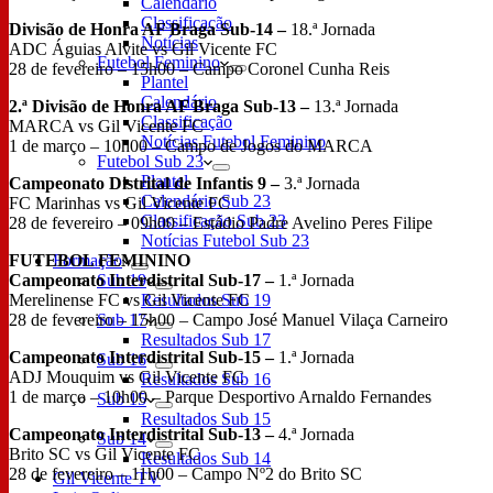
Calendário
Classificação
Divisão de Honra AF Braga Sub-14 –
18.ª Jornada
Notícias
ADC Águias Alvite vs Gil Vicente FC
Futebol Feminino
28 de fevereiro – 15h00 – Campo Coronel Cunha Reis
Plantel
Calendário
2.ª Divisão de Honra AF Braga Sub-13 –
13.ª Jornada
Classificação
MARCA vs Gil Vicente FC
Notícias Futebol Feminino
1 de março – 10h00 – Campo de Jogos do MARCA
Futebol Sub 23
Plantel
Campeonato Distrital de Infantis 9 –
3.ª Jornada
Calendário Sub 23
FC Marinhas vs Gil Vicente FC
Classificação Sub 23
28 de fevereiro – 09h00 – Estádio Padre Avelino Peres Filipe
Notícias Futebol Sub 23
FUTEBOL FEMININO
Formação
Campeonato Interdistrital Sub-17 –
1.ª Jornada
Sub 19
Merelinense FC vs Gil Vicente FC
Resultados Sub 19
28 de fevereiro – 15h00 – Campo José Manuel Vilaça Carneiro
Sub 17
Resultados Sub 17
Campeonato Interdistrital Sub-15 –
1.ª Jornada
Sub 16
ADJ Mouquim vs Gil Vicente FC
Resultados Sub 16
1 de março – 10h00 – Parque Desportivo Arnaldo Fernandes
Sub 15
Resultados Sub 15
Campeonato Interdistrital Sub-13 –
4.ª Jornada
Sub 14
Brito SC vs Gil Vicente FC
Resultados Sub 14
28 de fevereiro – 11h00 – Campo Nº2 do Brito SC
Gil Vicente TV