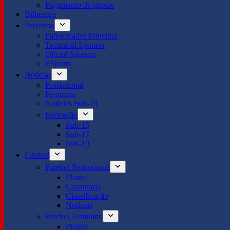
Pagamento de quotas
Bilheteira
Parceiros
Patrocinador Principal
Technical Sponsor
Oficial Sponsor
ESports
Notícias
Profissional
Feminino
Notícias Sub-23
Formação
Sub-15
Sub-17
Sub-19
Futebol
Futebol Profissional
Plantel
Calendário
Classificação
Notícias
Futebol Feminino
Plantel