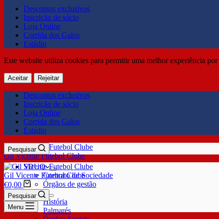
Descontos exclusivos
Inscrição de sócio
Loja Online
Corrida dos Galos
Estádio
Este website utiliza cookies para permitir uma melhor experiência por 
Aceitar
Rejeitar
Descontos exclusivos
Inscrição de sócio
Loja Online
Corrida dos Galos
Estádio
Pesquisar
Gil Vicente Futebol Clube
SDUQ
Gil Vicente Futebol Clube
Contrato de Sociedade
Órgãos de gestão
€
0,00
Clube
Pesquisar
História
Menu
Palmarés