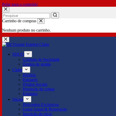
Pular para o conteúdo
No
Carrinho de compras
results
Nenhum produto no carrinho.
SDUQ
Contrato de Sociedade
Órgãos de gestão
Clube
História
Palmarés
Órgãos Sociais
Prestação de contas
Estatutos
Sócios
Descontos Exclusivos
Lugar Anual & Renovação
Inscrição de sócio