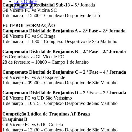
Loja Online
Campeonato Interdistrital Sub-13 –
5.ª Jornada
Contactos
Gil Vicente FC vs Vitória SC
1 de março – 15h00 – Complexo Desportivo de Lijó
FUTEBOL FORMAÇÃO
Campeonato Distrital de Benjamins A – 2.ª Fase – 2.ª Jornada
Gil Vicente FC vs SC Braga
1 de março – 11h30 – Complexo Desportivo de São Martinho
Campeonato Distrital de Benjamins B – 2.ª Fase – 2.ª Jornada
Os Ceramistas vs Gil Vicente FC
28 de fevereiro – 10h00 – Campo 1 de Janeiro
Campeonato Distrital de Benjamins C – 2.ª Fase – 4.ª Jornada
Gil Vicente FC vs AD Esposende
1 de março – 09h00 – Complexo Desportivo de São Martinho
Campeonato Distrital de Benjamins D – 2.ª Fase – 2.ª Jornada
Gil Vicente FC vs UD São Veríssimo
1 de março – 10h15 – Complexo Desportivo de São Martinho
Competição Lúdica de Traquinas AF Braga
Traquinas B
Gil Vicente FC vs GDC Cristelo
1 de março – 12h30 – Complexo Desportivo de São Martinho