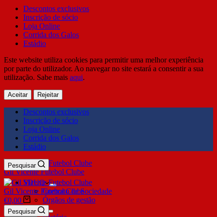
Descontos exclusivos
Inscrição de sócio
Loja Online
Corrida dos Galos
Estádio
Este website utiliza cookies para permitir uma melhor experiência
por parte do utilizador. Ao navegar no site estará a consentir a sua
utilização. Sabe mais
aqui
.
Aceitar
Rejeitar
Descontos exclusivos
Inscrição de sócio
Loja Online
Corrida dos Galos
Estádio
Pesquisar
Gil Vicente Futebol Clube
SDUQ
Gil Vicente Futebol Clube
Contrato de Sociedade
Órgãos de gestão
€
0,00
Clube
Pesquisar