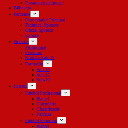
Pagamento de quotas
Bilheteira
Parceiros
Patrocinador Principal
Technical Sponsor
Oficial Sponsor
ESports
Notícias
Profissional
Feminino
Notícias Sub-23
Formação
Sub-15
Sub-17
Sub-19
Futebol
Futebol Profissional
Plantel
Calendário
Classificação
Notícias
Futebol Feminino
Plantel