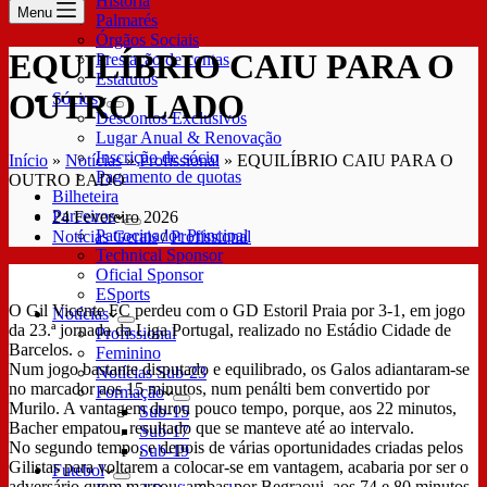
História
Menu
Palmarés
Órgãos Sociais
EQUILÍBRIO CAIU PARA O
Prestação de contas
Estatutos
OUTRO LADO
Sócios
Descontos Exclusivos
Lugar Anual & Renovação
Inscrição de sócio
Início
»
Notícias
»
Profissional
»
EQUILÍBRIO CAIU PARA O
Pagamento de quotas
OUTRO LADO
Bilheteira
Parceiros
24 Fevereiro 2026
Patrocinador Principal
Notícias Gerais
/
Profissional
Technical Sponsor
Oficial Sponsor
ESports
O Gil Vicente FC perdeu com o GD Estoril Praia por 3-1, em jogo
Notícias
da 23.ª jornada da Liga Portugal, realizado no Estádio Cidade de
Profissional
Barcelos.
Feminino
Num jogo bastante disputado e equilibrado, os Galos adiantaram-se
Notícias Sub-23
no marcador aos 15 minutos, num penálti bem convertido por
Formação
Murilo. A vantagem durou pouco tempo, porque, aos 22 minutos,
Sub-15
Bacher empatou, resultado que se manteve até ao intervalo.
Sub-17
No segundo tempo, e depois de várias oportunidades criadas pelos
Sub-19
Gilistas para voltarem a colocar-se em vantagem, acabaria por ser o
Futebol
adversário quem marcou, ambas por Begraoui, aos 74 e 80 minutos.