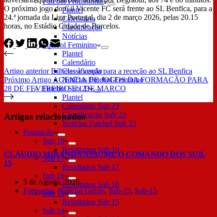
Futebol Profissional
O próximo jogo do Gil Vicente FC será frente ao SL Benfica, para a
Plantel
24.ª jornada da Liga Portugal, dia 2 de março 2026, pelas 20.15
Calendário
horas, no Estádio Cidade de Barcelos.
Classificação
Notícias
Futebol Feminino
Plantel
Calendário
Artigo
anterior
Bilhetes à venda para a receção ao SL Benfica
Classificação
Próximo
Artigo
AGENDA DE JOGOS DA FORMAÇÃO PARA
Notícias Futebol Feminino
28 DE FEVEREIRO E 1 DE MARÇO
Futebol Sub 23
Plantel
Calendário Sub 23
Classificação Sub 23
Artigos relacionados
Notícias Futebol Sub 23
Formação
Sub 19
Resultados Sub 19
CLÁUDIO MIRANDA ASSUME O COMANDO DOS SUB-
Sub 17
15
Resultados Sub 17
Sub 16
5 de Agosto, 2026
Resultados Sub 16
Formação
,
Notícias Gerais
,
Sub-15
,
Sub-15
Sub 15
Resultados Sub 15
Sub 14