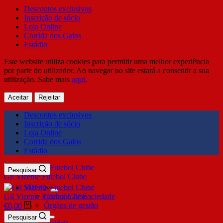
Descontos exclusivos
Inscrição de sócio
Loja Online
Corrida dos Galos
Estádio
Este website utiliza cookies para permitir uma melhor experiência
por parte do utilizador. Ao navegar no site estará a consentir a sua
utilização. Sabe mais
aqui
.
Aceitar
Rejeitar
Descontos exclusivos
Inscrição de sócio
Loja Online
Corrida dos Galos
Estádio
Pesquisar
Gil Vicente Futebol Clube
SDUQ
Gil Vicente Futebol Clube
Contrato de Sociedade
Órgãos de gestão
€
0,00
Clube
Pesquisar