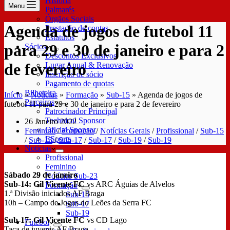
História
Menu
Palmarés
Órgãos Sociais
Agenda de jogos de futebol 11
Prestação de contas
Estatutos
para 29 e 30 de janeiro e para 2
Sócios
Descontos Exclusivos
de fevereiro
Lugar Anual & Renovação
Inscrição de sócio
Pagamento de quotas
Bilheteira
Início
»
Notícias
»
Formação
»
Sub-15
»
Agenda de jogos de
Parceiros
futebol 11 para 29 e 30 de janeiro e para 2 de fevereiro
Patrocinador Principal
Technical Sponsor
26 Janeiro 2022
Oficial Sponsor
Feminino
/
Formação
/
Notícias Gerais
/
Profissional
/
Sub-15
ESports
/
Sub-15
/
Sub-17
/
Sub-17
/
Sub-19
/
Sub-19
Notícias
Profissional
Feminino
Sábado 29 de janeiro
Notícias Sub-23
Sub-14: Gil Vicente FC
vs ARC Águias de Alvelos
Formação
1.ª Divisão iniciados AF Braga
Sub-15
10h – Campo de Jogos do Leões da Serra FC
Sub-17
Sub-19
Sub-17: Gil Vicente FC
vs CD Lago
Futebol
Taça de juvenis AF Braga