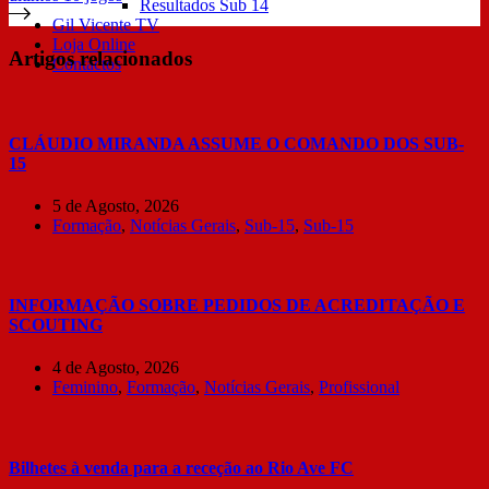
Resultados Sub 14
Gil Vicente TV
Loja Online
Artigos relacionados
Contactos
CLÁUDIO MIRANDA ASSUME O COMANDO DOS SUB-
15
5 de Agosto, 2026
Formação
,
Notícias Gerais
,
Sub-15
,
Sub-15
INFORMAÇÃO SOBRE PEDIDOS DE ACREDITAÇÃO E
SCOUTING
4 de Agosto, 2026
Feminino
,
Formação
,
Notícias Gerais
,
Profissional
Bilhetes à venda para a receção ao Rio Ave FC