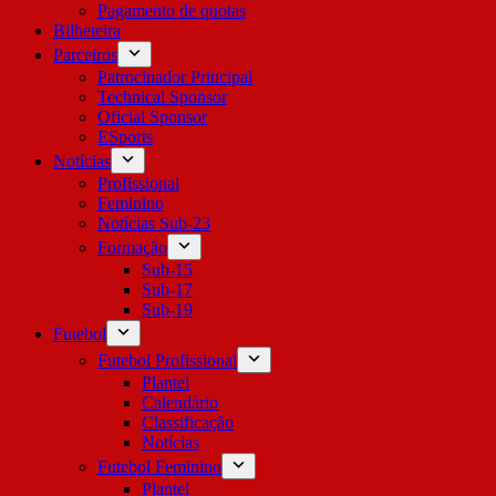
Pagamento de quotas
Bilheteira
Parceiros
Patrocinador Principal
Technical Sponsor
Oficial Sponsor
ESports
Notícias
Profissional
Feminino
Notícias Sub-23
Formação
Sub-15
Sub-17
Sub-19
Futebol
Futebol Profissional
Plantel
Calendário
Classificação
Notícias
Futebol Feminino
Plantel