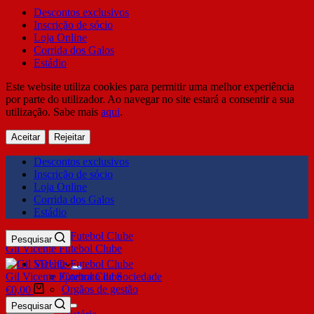
Descontos exclusivos
Inscrição de sócio
Loja Online
Corrida dos Galos
Estádio
Este website utiliza cookies para permitir uma melhor experiência
por parte do utilizador. Ao navegar no site estará a consentir a sua
utilização. Sabe mais
aqui
.
Aceitar
Rejeitar
Descontos exclusivos
Inscrição de sócio
Loja Online
Corrida dos Galos
Estádio
Pesquisar
Gil Vicente Futebol Clube
SDUQ
Gil Vicente Futebol Clube
Contrato de Sociedade
Órgãos de gestão
€
0,00
Clube
Pesquisar