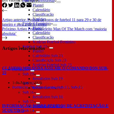
três vitórias e um epate.
Futebol Profissional
Plantel
Calendário
Classificação
Notícias
Artigo
anterior
Agenda de jogos de futebol 11 para 29 e 30 de
Futebol Feminino
janeiro e para 2 de fevereiro
Plantel
Próximo
Artigo
Pedrinho eleito Man Of The Match com ‘maioria
Calendário
absoluta’
Classificação
Notícias Futebol Feminino
Futebol Sub 23
Artigos relacionados
Plantel
Calendário Sub 23
Classificação Sub 23
Notícias Futebol Sub 23
CLÁUDIO MIRANDA ASSUME O COMANDO DOS SUB-
Formação
15
Sub 19
Resultados Sub 19
5 de Agosto, 2026
Sub 17
Formação
,
Notícias Gerais
,
Sub-15
,
Sub-15
Resultados Sub 17
Sub 16
Resultados Sub 16
Sub 15
INFORMAÇÃO SOBRE PEDIDOS DE ACREDITAÇÃO E
Resultados Sub 15
SCOUTING
Sub 14