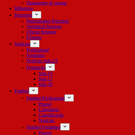
Pagamento de quotas
Bilheteira
Parceiros
Patrocinador Principal
Technical Sponsor
Oficial Sponsor
ESports
Notícias
Profissional
Feminino
Notícias Sub-23
Formação
Sub-15
Sub-17
Sub-19
Futebol
Futebol Profissional
Plantel
Calendário
Classificação
Notícias
Futebol Feminino
Plantel