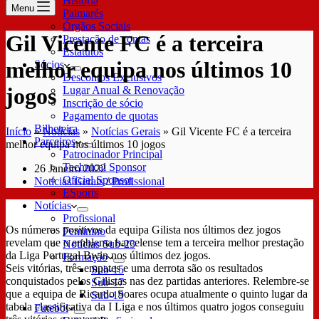
História
Menu
Palmarés
Órgãos Sociais
Gil Vicente FC é a terceira
Prestação de contas
Estatutos
melhor equipa nos últimos 10
Sócios
Descontos Exclusivos
jogos
Lugar Anual & Renovação
Inscrição de sócio
Pagamento de quotas
Bilheteira
Início
»
Notícias
»
Notícias Gerais
»
Gil Vicente FC é a terceira
Parceiros
melhor equipa nos últimos 10 jogos
Patrocinador Principal
Technical Sponsor
26 Janeiro 2022
Oficial Sponsor
Notícias Gerais
/
Profissional
ESports
Notícias
Profissional
Os números positivos da equipa Gilista nos últimos dez jogos
Feminino
revelam que o emblema barcelense tem a terceira melhor prestação
Notícias Sub-23
da Liga Portugal Bwin nos últimos dez jogos.
Formação
Seis vitórias, três empates e uma derrota são os resultados
Sub-15
conquistados pelos Gilistas nas dez partidas anteriores. Relembre-se
Sub-17
que a equipa de Ricardo Soares ocupa atualmente o quinto lugar da
Sub-19
tabela classificativa da I Liga e nos últimos quatro jogos conseguiu
Futebol