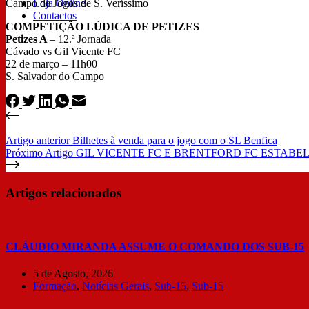
Campo de Jogos de S. Veríssimo
Loja Online
Contactos
COMPETIÇÃO LÚDICA DE PETIZES
Petizes A
– 12.ª Jornada
Cávado vs Gil Vicente FC
22 de março – 11h00
S. Salvador do Campo
Artigo
anterior
Bilhetes à venda para o jogo com o SL Benfica
Próximo
Artigo
GIL VICENTE FC E BRENTFORD FC ESTABE
Artigos relacionados
CLÁUDIO MIRANDA ASSUME O COMANDO DOS SUB-15
5 de Agosto, 2026
Formação
,
Notícias Gerais
,
Sub-15
,
Sub-15