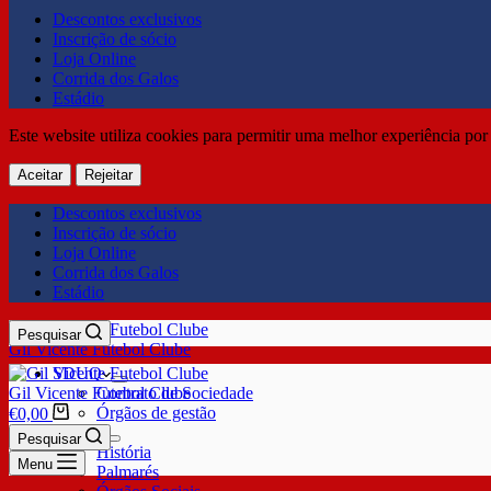
Descontos exclusivos
Inscrição de sócio
Loja Online
Corrida dos Galos
Estádio
Este website utiliza cookies para permitir uma melhor experiência por 
Aceitar
Rejeitar
Descontos exclusivos
Inscrição de sócio
Loja Online
Corrida dos Galos
Estádio
Pesquisar
Gil Vicente Futebol Clube
SDUQ
Gil Vicente Futebol Clube
Contrato de Sociedade
Órgãos de gestão
€
0,00
Clube
Pesquisar
História
Menu
Palmarés