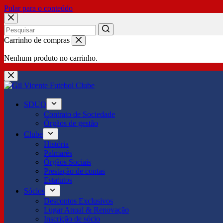
Pular para o conteúdo
No
Carrinho de compras
results
Nenhum produto no carrinho.
SDUQ
Contrato de Sociedade
Órgãos de gestão
Clube
História
Palmarés
Órgãos Sociais
Prestação de contas
Estatutos
Sócios
Descontos Exclusivos
Lugar Anual & Renovação
Inscrição de sócio