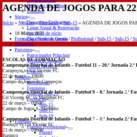
Órgãos Sociais
AGENDA DE JOGOS PARA 22
Prestação de contas
Estatutos
Sócios
Descontos Exclusivos
Início
»
Notícias
»
Formação
»
Sub-15
»
AGENDA DE JOGOS PAR
Lugar Anual & Renovação
18 Março 2025
Inscrição de sócio
Formação
/
Notícias Gerais
/
Profissional
/
Sub-15
/
Sub-15
/
S
Pagamento de quotas
Bilheteira
Parceiros
Patrocinador Principal
ESCOLAS DE FORMAÇÃO
Technical Sponsor
Campeonato Distrital de Infantis – Futebol 11 – 20.ª Jornada 2.ª 
Oficial Sponsor
Carapeços vs Gil Vicente FC
ESports
22 de março – 10h00
Notícias
Campo de Jogos de Carapeços
Profissional
Feminino
Campeonato Distrital de Infantis
–
Futebol 9
–
8.
ª
Jornada
2.ª
Fa
Notícias Sub-23
Gil Vicente FC vs Marinhas FC
Formação
22 de março – 09h00
Sub-15
Campo de Jogos S. Martinho
Sub-17
Sub-19
Campeonato Distrital de Infantis
–
Futebol
7 – 8.ª
Jornada 2.
ª
Fa
Futebol
Bastuço vs Gil Vicente FC
Futebol Profissional
23 de março – 09h00
Plantel
Bastuço