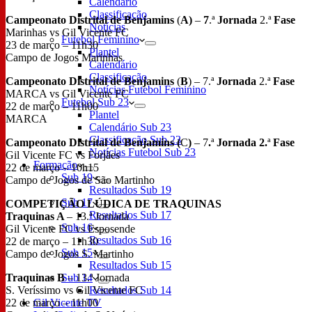
Calendário
Classificação
Campeonato Distrital de Benjamins
(
A)
–
7
.ª
Jornada
2.ª
Fase
Notícias
Marinhas vs Gil Vicente FC
Futebol Feminino
23 de março – 11h30
Plantel
Campo de Jogos Marinhas
Calendário
Classificação
Campeonato Distrital de Benjamins
(
B
) – 7.ª
Jornada
2.ª
Fase
Notícias Futebol Feminino
MARCA vs Gil Vicente FC
Futebol Sub 23
22 de março – 11h00
Plantel
MARCA
Calendário Sub 23
Classificação Sub 23
Campeonato Distrital de Benjamins (
C
)
– 7
.
ª
Jornada 2.
ª
Fase
Notícias Futebol Sub 23
Gil Vicente FC vs Forjães
Formação
22 de março – 10h15
Sub 19
Campo de Jogos de São Martinho
Resultados Sub 19
Sub 17
COMPETIÇÃO
LÚDICA DE TRAQUINAS
Resultados Sub 17
Traquinas A
– 13.ª Jornada
Sub 16
Gil Vicente FC vs Esposende
Resultados Sub 16
22 de março – 11h30
Sub 15
Campo de Jogos S. Martinho
Resultados Sub 15
Traquinas B
– 13.ª Jornada
Sub 14
S. Veríssimo vs Gil Vicente FC
Resultados Sub 14
22 de março – 11h00
Gil Vicente TV