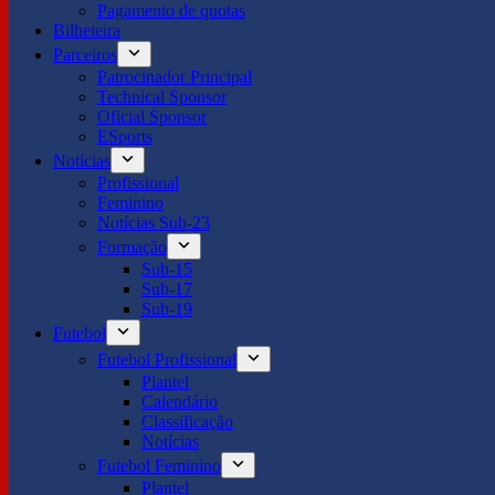
Pagamento de quotas
Bilheteira
Parceiros
Patrocinador Principal
Technical Sponsor
Oficial Sponsor
ESports
Notícias
Profissional
Feminino
Notícias Sub-23
Formação
Sub-15
Sub-17
Sub-19
Futebol
Futebol Profissional
Plantel
Calendário
Classificação
Notícias
Futebol Feminino
Plantel