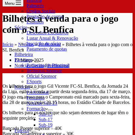
História
Menu
Palmarés
Órgãos Sociais
Bilhetes à venda para o jogo
Prestação de contas
Estatutos
com o SL Benfica
Sócios
Descontos Exclusivos
Lugar Anual & Renovação
Inscrição de sócio
Início
»
Notícias
»
Profissional
»
Bilhetes à venda para o jogo com o
Pagamento de quotas
SL Benfica
Bilheteira
Parceiros
17 Março 2025
Patrocinador Principal
Notícias Gerais
/
Profissional
Technical Sponsor
Oficial Sponsor
ESports
Os bilhetes para o jogo Gil Vicente FC-SL Benfica, da Jornada 24
Notícias
da Liga, estão à venda a partir desta segunda-feira, dia 17 de março.
Profissional
O jogo em atraso para o Campeonato está marcado para sexta-feira,
Feminino
dia 28 de março, pelas 20.15 horas, no Estádio Cidade de Barcelos.
Notícias Sub-23
Formação
Os bilhetes para os sócios que não sejam detentores de lugar têm o
Sub-15
seguinte preçário:
Sub-17
Sub-19
Bancada Poente superior – 40€
Futebol
Bancada Sul inferior e superior – 30€