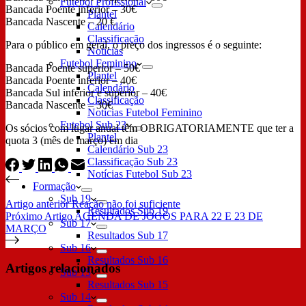
Futebol Profissional
Bancada Poente inferior – 30€
Plantel
Bancada Nascente – 20 €
Calendário
Classificação
Para o público em geral, o preço dos ingressos é o seguinte:
Notícias
Futebol Feminino
Bancada Poente superior – 50€
Plantel
Bancada Poente inferior – 40€
Calendário
Bancada Sul inferior e superior – 40€
Classificação
Bancada Nascente – 30€
Notícias Futebol Feminino
Futebol Sub 23
Os sócios com lugar anual têm OBRIGATORIAMENTE que ter a
Plantel
quota 3 (mês de março) em dia
Calendário Sub 23
Classificação Sub 23
Notícias Futebol Sub 23
Formação
Sub 19
Artigo
anterior
Reação não foi suficiente
Resultados Sub 19
Próximo
Artigo
AGENDA DE JOGOS PARA 22 E 23 DE
Sub 17
MARÇO
Resultados Sub 17
Sub 16
Resultados Sub 16
Artigos relacionados
Sub 15
Resultados Sub 15
Sub 14