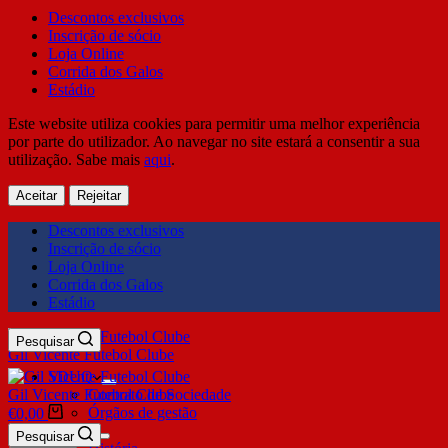
Descontos exclusivos
Inscrição de sócio
Loja Online
Corrida dos Galos
Estádio
Este website utiliza cookies para permitir uma melhor experiência
por parte do utilizador. Ao navegar no site estará a consentir a sua
utilização. Sabe mais
aqui
.
Aceitar
Rejeitar
Descontos exclusivos
Inscrição de sócio
Loja Online
Corrida dos Galos
Estádio
Pesquisar
Gil Vicente Futebol Clube
SDUQ
Gil Vicente Futebol Clube
Contrato de Sociedade
Órgãos de gestão
€
0,00
Clube
Pesquisar