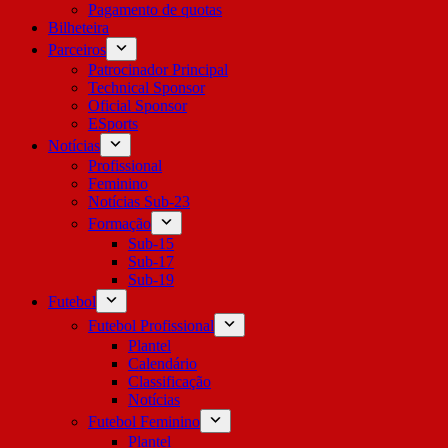
Pagamento de quotas
Bilheteira
Parceiros
Patrocinador Principal
Technical Sponsor
Oficial Sponsor
ESports
Notícias
Profissional
Feminino
Notícias Sub-23
Formação
Sub-15
Sub-17
Sub-19
Futebol
Futebol Profissional
Plantel
Calendário
Classificação
Notícias
Futebol Feminino
Plantel