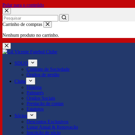
Pular para o conteúdo
No
Carrinho de compras
results
Nenhum produto no carrinho.
SDUQ
Contrato de Sociedade
Órgãos de gestão
Clube
História
Palmarés
Órgãos Sociais
Prestação de contas
Estatutos
Sócios
Descontos Exclusivos
Lugar Anual & Renovação
Inscrição de sócio