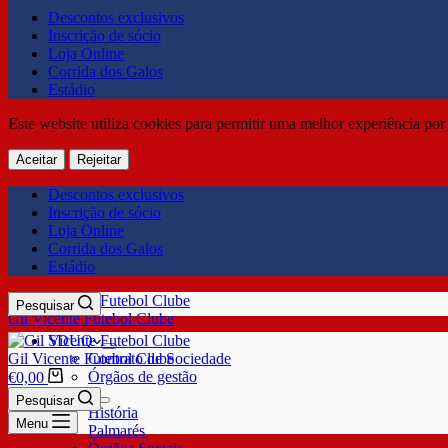
Descontos exclusivos
Inscrição de sócio
Loja Online
Corrida dos Galos
Estádio
Este website utiliza cookies para permitir uma melhor experiência por 
Aceitar
Rejeitar
Descontos exclusivos
Inscrição de sócio
Loja Online
Corrida dos Galos
Estádio
Pesquisar
Gil Vicente Futebol Clube
SDUQ
Gil Vicente Futebol Clube
Contrato de Sociedade
Órgãos de gestão
€
0,00
Clube
Pesquisar
História
Menu
Palmarés