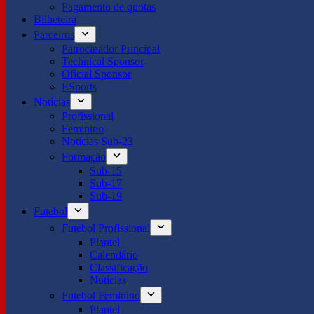
Pagamento de quotas
Bilheteira
Parceiros
Patrocinador Principal
Technical Sponsor
Oficial Sponsor
ESports
Notícias
Profissional
Feminino
Notícias Sub-23
Formação
Sub-15
Sub-17
Sub-19
Futebol
Futebol Profissional
Plantel
Calendário
Classificação
Notícias
Futebol Feminino
Plantel