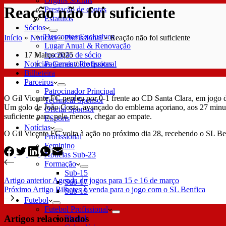
Órgãos Sociais
Reação não foi suficiente
Prestação de contas
Estatutos
Sócios
Descontos Exclusivos
Início
»
Notícias
»
Profissional
»
Reação não foi suficiente
Lugar Anual & Renovação
17 Março 2025
Inscrição de sócio
Notícias Gerais
/
Profissional
Pagamento de quotas
Bilheteira
Parceiros
Patrocinador Principal
O Gil Vicente FC perdeu por 0-1 frente ao CD Santa Clara, em jogo d
Technical Sponsor
Um golo de João Costa, avançado do emblema açoriano, aos 27 minutos
Oficial Sponsor
suficiente para, pelo menos, chegar ao empate.
ESports
Notícias
O Gil Vicente FC volta à ação no próximo dia 28, recebendo o SL Benfi
Profissional
Feminino
Notícias Sub-23
Formação
Sub-15
Artigo
anterior
Agenda de jogos para 15 e 16 de março
Sub-17
Próximo
Artigo
Bilhetes à venda para o jogo com o SL Benfica
Sub-19
Futebol
Futebol Profissional
Artigos relacionados
Plantel