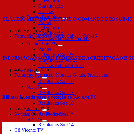
Calendário
Classificação
Notícias
Futebol Feminino
CLÁUDIO MIRANDA ASSUME O COMANDO DOS SUB-15
Plantel
Calendário
5 de Agosto, 2026
Classificação
Formação
,
Notícias Gerais
,
Sub-15
,
Sub-15
Notícias Futebol Feminino
Futebol Sub 23
Plantel
Calendário Sub 23
INFORMAÇÃO SOBRE PEDIDOS DE ACREDITAÇÃO E S
Classificação Sub 23
Notícias Futebol Sub 23
4 de Agosto, 2026
Formação
Feminino
,
Formação
,
Notícias Gerais
,
Profissional
Sub 19
Resultados Sub 19
Sub 17
Resultados Sub 17
Bilhetes à venda para a receção ao Rio Ave FC
Sub 16
Resultados Sub 16
Sub 15
3 de Agosto, 2026
Resultados Sub 15
Notícias Gerais
,
Profissional
Sub 14
Resultados Sub 14
Gil Vicente TV