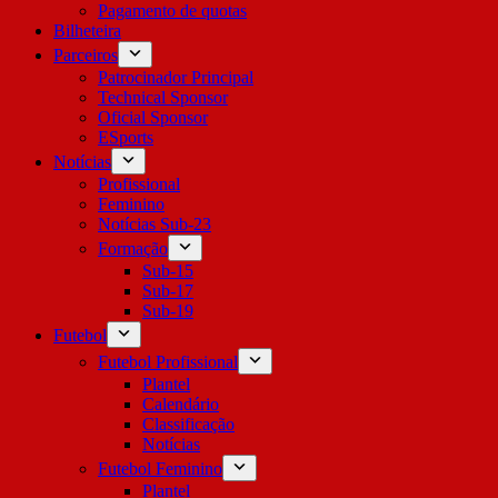
Pagamento de quotas
Bilheteira
Parceiros
Patrocinador Principal
Technical Sponsor
Oficial Sponsor
ESports
Notícias
Profissional
Feminino
Notícias Sub-23
Formação
Sub-15
Sub-17
Sub-19
Futebol
Futebol Profissional
Plantel
Calendário
Classificação
Notícias
Futebol Feminino
Plantel