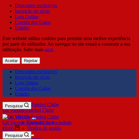
Descontos exclusivos
Inscrição de sócio
Loja Online
Corrida dos Galos
Estádio
Este website utiliza cookies para permitir uma melhor experiência
por parte do utilizador. Ao navegar no site estará a consentir a sua
utilização. Sabe mais
aqui
.
Aceitar
Rejeitar
Descontos exclusivos
Inscrição de sócio
Loja Online
Corrida dos Galos
Estádio
Pesquisar
Gil Vicente Futebol Clube
SDUQ
Gil Vicente Futebol Clube
Contrato de Sociedade
Órgãos de gestão
€
0,00
Clube
Pesquisar