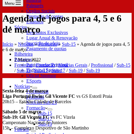
História
Menu
Palmarés
Órgãos Sociais
Agenda de jogos para 4, 5 e 6
Prestação de contas
Estatutos
de março
Sócios
Descontos Exclusivos
Lugar Anual & Renovação
Inscrição de sócio
Início
»
Notícias
»
Formação
»
Sub-15
»
Agenda de jogos para 4, 5
Pagamento de quotas
e 6 de março
Bilheteira
Parceiros
2 Março 2022
Patrocinador Principal
Feminino
/
Formação
/
Notícias Gerais
/
Profissional
/
Sub-15
Technical Sponsor
/
Sub-15
/
Sub-17
/
Sub-17
/
Sub-19
/
Sub-19
Oficial Sponsor
ESports
Notícias
Sexta-feira 4 de março
Profissional
Liga Portugal Bwin: Gil Vicente FC
vs GS Estoril Praia
Feminino
20h15 – Estádio Cidade de Barcelos
Notícias Sub-23
Formação
Sábado 5 de março
Sub-15
Sub-19: Gil Vicente FC
vs FC Vizela
Sub-17
Campeonato Nacional de Juniores
Sub-19
15h – Complexo Desportivo de São Martinho
Futebol