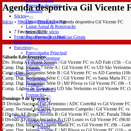
Órgãos Sociais
Agenda desportiva Gil Vicente 
Prestação de contas
Estatutos
Sócios
Descontos Exclusivos
Início
»
Notícias
»
Feminino
»
Agenda desportiva Gil Vicente FC
Lugar Anual & Renovação
7 Fevereiro 2020
Inscrição de sócio
Feminino
/
Formação
/
Notícias Gerais
Pagamento de quotas
Bilheteira
Parceiros
Patrocinador Principal
Sábado 8 de fevereiro
Technical Sponsor
Div. Honra AF Braga Juvenis | Gil Vicente FC vs AD Fafe (15h – C
Oficial Sponsor
Camp. Dist. Infantis 7 Série A | Gil Vicente FC vs UD São Veríssi
ESports
Camp. Dist. Benjamins Série B | Gil Vicente FC vs AD Carreira (10
Notícias
Camp. Dist. Benjamins Série C | Gil Vicente FC vs Santa Maria FC
Profissional
Camp. Dist. Benjamins Série D | MJ Póvoa vs Gil Vicente FC (9h –
Feminino
Comp. Lúdica de Traquinas | UD São Veríssimo vs Gil Vicente FC (
Notícias Sub-23
Formação
Domingo 9 de fevereiro
Sub-15
II Divisão Nacional Fut. Feminino | ADC Correlhã vs Gil Vicente F
Sub-17
Camp. Nacional Iniciados Apuramento Campeão | Gil Vicente FC vs 
Sub-19
I Divisão AF Braga Juvenis B | Gil Vicente FC vs ADC Parada Ti
Futebol
I Divisão AF Braga Iniciados B | GD Louro vs Gil Vicente FC (9h
Futebol Profissional
Camp. Dist. Infantis 9 | Santa Maria FC vs Gil Vicente FC (9h – Gal
Plantel
Camp. Dist. Infantis 7 Série E | MJ Póvoa vs Gil Vicente FC (11h 