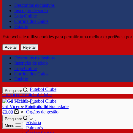
Descontos exclusivos
Inscrição de sócio
Loja Online
Corrida dos Galos
Estádio
Este website utiliza cookies para permitir uma melhor experiência por 
Aceitar
Rejeitar
Descontos exclusivos
Inscrição de sócio
Loja Online
Corrida dos Galos
Estádio
Pesquisar
Gil Vicente Futebol Clube
SDUQ
Gil Vicente Futebol Clube
Contrato de Sociedade
Órgãos de gestão
€
0,00
Clube
Pesquisar
História
Menu
Palmarés