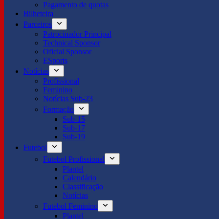
Pagamento de quotas
Bilheteira
Parceiros
Patrocinador Principal
Technical Sponsor
Oficial Sponsor
ESports
Notícias
Profissional
Feminino
Notícias Sub-23
Formação
Sub-15
Sub-17
Sub-19
Futebol
Futebol Profissional
Plantel
Calendário
Classificação
Notícias
Futebol Feminino
Plantel