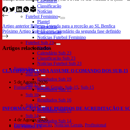
Calendário
Classificação
Notícias
Futebol Feminino
Plantel
Artigo
anterior
Bilhetes à venda para a receção ao SL Benfica
Calendário
Próximo
Artigo
Sub-19 com calendário da segunda fase definido
Classificação
Notícias Futebol Feminino
Futebol Sub 23
Artigos relacionados
Plantel
Calendário Sub 23
Classificação Sub 23
Notícias Futebol Sub 23
Formação
CLÁUDIO MIRANDA ASSUME O COMANDO DOS SUB-15
Sub 19
Resultados Sub 19
5 de Agosto, 2026
Sub 17
Formação
,
Notícias Gerais
,
Sub-15
,
Sub-15
Resultados Sub 17
Sub 16
Resultados Sub 16
Sub 15
INFORMAÇÃO SOBRE PEDIDOS DE ACREDITAÇÃO E S
Resultados Sub 15
Sub 14
4 de Agosto, 2026
Resultados Sub 14
Feminino
,
Formação
,
Notícias Gerais
,
Profissional
Gil Vicente TV