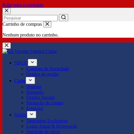
Pular para o conteúdo
No
Carrinho de compras
results
Nenhum produto no carrinho.
SDUQ
Contrato de Sociedade
Órgãos de gestão
Clube
História
Palmarés
Órgãos Sociais
Prestação de contas
Estatutos
Sócios
Descontos Exclusivos
Lugar Anual & Renovação
Inscrição de sócio