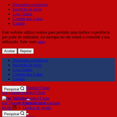
Descontos exclusivos
Inscrição de sócio
Loja Online
Corrida dos Galos
Estádio
Este website utiliza cookies para permitir uma melhor experiência
por parte do utilizador. Ao navegar no site estará a consentir a sua
utilização. Sabe mais
aqui
.
Aceitar
Rejeitar
Descontos exclusivos
Inscrição de sócio
Loja Online
Corrida dos Galos
Estádio
Pesquisar
Gil Vicente Futebol Clube
SDUQ
Gil Vicente Futebol Clube
Contrato de Sociedade
Órgãos de gestão
€
0,00
Clube
Pesquisar