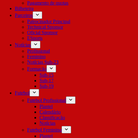
Pagamento de quotas
Bilheteira
Parceiros
Patrocinador Principal
Technical Sponsor
Oficial Sponsor
ESports
Notícias
Profissional
Feminino
Notícias Sub-23
Formação
Sub-15
Sub-17
Sub-19
Futebol
Futebol Profissional
Plantel
Calendário
Classificação
Notícias
Futebol Feminino
Plantel