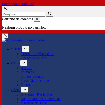
Pular para o conteúdo
No
Carrinho de compras
results
Nenhum produto no carrinho.
SDUQ
Contrato de Sociedade
Órgãos de gestão
Clube
História
Palmarés
Órgãos Sociais
Prestação de contas
Estatutos
Sócios
Descontos Exclusivos
Lugar Anual & Renovação
Inscrição de sócio