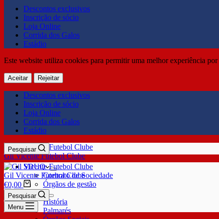
Descontos exclusivos
Inscrição de sócio
Loja Online
Corrida dos Galos
Estádio
Este website utiliza cookies para permitir uma melhor experiência por 
Aceitar
Rejeitar
Descontos exclusivos
Inscrição de sócio
Loja Online
Corrida dos Galos
Estádio
Pesquisar
Gil Vicente Futebol Clube
SDUQ
Gil Vicente Futebol Clube
Contrato de Sociedade
Órgãos de gestão
€
0,00
Clube
Pesquisar
História
Menu
Palmarés