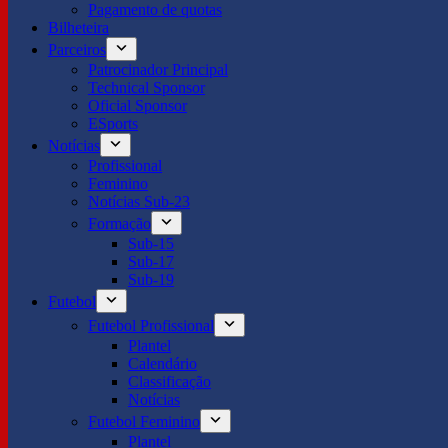
Pagamento de quotas
Bilheteira
Parceiros
Patrocinador Principal
Technical Sponsor
Oficial Sponsor
ESports
Notícias
Profissional
Feminino
Notícias Sub-23
Formação
Sub-15
Sub-17
Sub-19
Futebol
Futebol Profissional
Plantel
Calendário
Classificação
Notícias
Futebol Feminino
Plantel