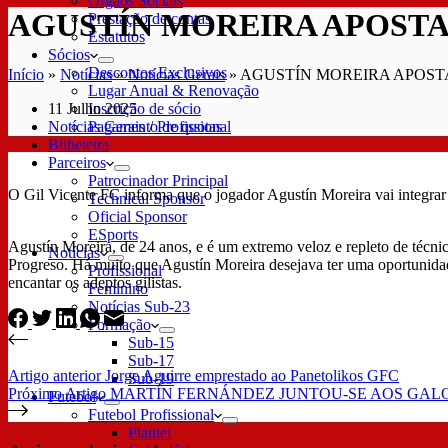
Órgãos Sociais
AGUSTÍN MOREIRA APOSTA
Prestação de contas
Estatutos
Sócios
Descontos Exclusivos
Início
»
Notícias
»
Notícias Gerais
»
AGUSTÍN MOREIRA APOST
Lugar Anual & Renovação
11 Julho 2025
Inscrição de sócio
Notícias Gerais
/
Profissional
Pagamento de quotas
Bilheteira
Parceiros
Patrocinador Principal
O Gil Vicente FC informa que o jogador Agustín Moreira vai integra
Technical Sponsor
Oficial Sponsor
ESports
Agustín Moreira, de 24 anos, e é um extremo veloz e repleto de técni
Notícias
Progreso. Há muito que Agustín Moreira desejava ter uma oportunidade
Profissional
encantar os adeptos gilistas.
Feminino
Notícias Sub-23
Formação
Sub-15
Sub-17
Artigo
anterior
Jorge Aguirre emprestado ao Panetolikos GFC
Sub-19
Próximo
Artigo
MARTÍN FERNÁNDEZ JUNTOU-SE AOS GAL
Futebol
Futebol Profissional
Plantel