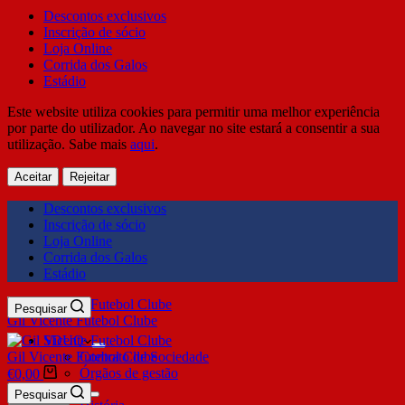
Descontos exclusivos
Inscrição de sócio
Loja Online
Corrida dos Galos
Estádio
Este website utiliza cookies para permitir uma melhor experiência
por parte do utilizador. Ao navegar no site estará a consentir a sua
utilização. Sabe mais
aqui
.
Aceitar
Rejeitar
Descontos exclusivos
Inscrição de sócio
Loja Online
Corrida dos Galos
Estádio
Pesquisar
Gil Vicente Futebol Clube
SDUQ
Gil Vicente Futebol Clube
Contrato de Sociedade
Órgãos de gestão
€
0,00
Clube
Pesquisar