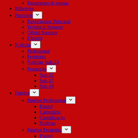
Pagamento de quotas
Bilheteira
Parceiros
Patrocinador Principal
Technical Sponsor
Oficial Sponsor
ESports
Notícias
Profissional
Feminino
Notícias Sub-23
Formação
Sub-15
Sub-17
Sub-19
Futebol
Futebol Profissional
Plantel
Calendário
Classificação
Notícias
Futebol Feminino
Plantel