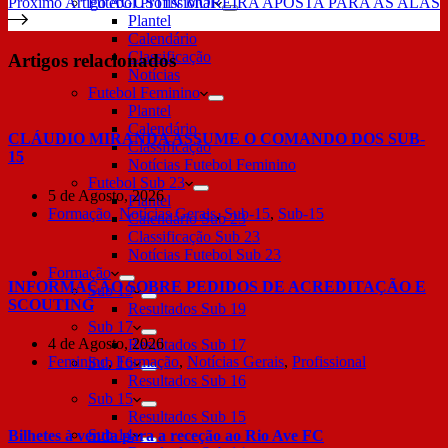
Próximo
Artigo
AGUSTÍN MOREIRA APOSTA PARA AS ALAS
Futebol Profissional
Plantel
Calendário
Classificação
Artigos relacionados
Notícias
Futebol Feminino
Plantel
Calendário
CLÁUDIO MIRANDA ASSUME O COMANDO DOS SUB-
Classificação
15
Notícias Futebol Feminino
Futebol Sub 23
5 de Agosto, 2026
Plantel
Formação
,
Notícias Gerais
,
Sub-15
,
Sub-15
Calendário Sub 23
Classificação Sub 23
Notícias Futebol Sub 23
Formação
INFORMAÇÃO SOBRE PEDIDOS DE ACREDITAÇÃO E
Sub 19
SCOUTING
Resultados Sub 19
Sub 17
4 de Agosto, 2026
Resultados Sub 17
Feminino
,
Formação
,
Notícias Gerais
,
Profissional
Sub 16
Resultados Sub 16
Sub 15
Resultados Sub 15
Sub 14
Bilhetes à venda para a receção ao Rio Ave FC