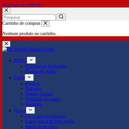
Pular para o conteúdo
No
Carrinho de compras
results
Nenhum produto no carrinho.
SDUQ
Contrato de Sociedade
Órgãos de gestão
Clube
História
Palmarés
Órgãos Sociais
Prestação de contas
Estatutos
Sócios
Descontos Exclusivos
Lugar Anual & Renovação
Inscrição de sócio