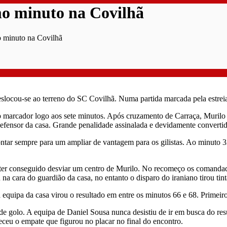
mo minuto na Covilhã
o minuto na Covilhã
slocou-se ao terreno do SC Covilhã. Numa partida marcada pela estrei
 o marcador logo aos sete minutos. Após cruzamento de Carraça, Murilo
fensor da casa. Grande penalidade assinalada e devidamente convertida
ontar sempre para um ampliar de vantagem para os gilistas. Ao minuto
ter conseguido desviar um centro de Murilo. No recomeço os comandado
na cara do guardião da casa, no entanto o disparo do iraniano tirou tint
quipa da casa virou o resultado em entre os minutos 66 e 68. Primeir
nde golo. A equipa de Daniel Sousa nunca desistiu de ir em busca do r
ceu o empate que figurou no placar no final do encontro.