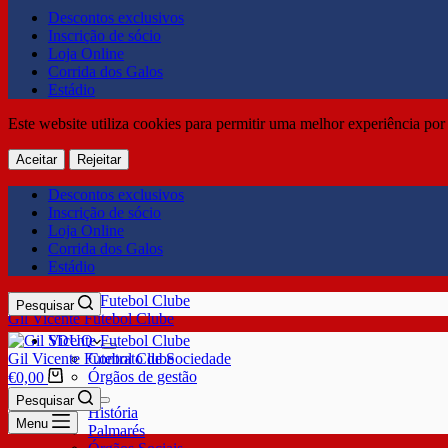
Descontos exclusivos
Inscrição de sócio
Loja Online
Corrida dos Galos
Estádio
Este website utiliza cookies para permitir uma melhor experiência por 
Aceitar
Rejeitar
Descontos exclusivos
Inscrição de sócio
Loja Online
Corrida dos Galos
Estádio
Pesquisar
Gil Vicente Futebol Clube
SDUQ
Gil Vicente Futebol Clube
Contrato de Sociedade
Órgãos de gestão
€
0,00
Clube
Pesquisar
História
Menu
Palmarés