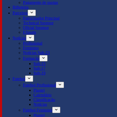
Pagamento de quotas
Bilheteira
Parceiros
Patrocinador Principal
Technical Sponsor
Oficial Sponsor
ESports
Notícias
Profissional
Feminino
Notícias Sub-23
Formação
Sub-15
Sub-17
Sub-19
Futebol
Futebol Profissional
Plantel
Calendário
Classificação
Notícias
Futebol Feminino
Plantel