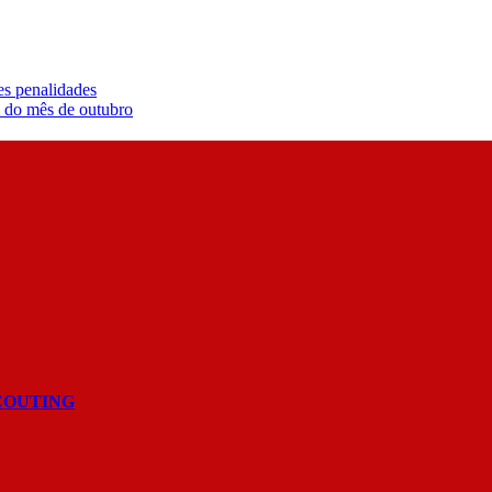
es penalidades
l do mês de outubro
COUTING