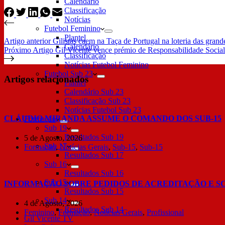
Calendário
Classificação
Notícias
Futebol Feminino
Plantel
Artigo
anterior
Gilistas caem na Taça de Portugal na loteria das grand
Calendário
Próximo
Artigo
Gil Vicente vence prémio de Responsabilidade Socia
Classificação
Notícias Futebol Feminino
Futebol Sub 23
Artigos relacionados
Plantel
Calendário Sub 23
Classificação Sub 23
Notícias Futebol Sub 23
CLÁUDIO MIRANDA ASSUME O COMANDO DOS SUB-15
Formação
Sub 19
Resultados Sub 19
5 de Agosto, 2026
Sub 17
Formação
,
Notícias Gerais
,
Sub-15
,
Sub-15
Resultados Sub 17
Sub 16
Resultados Sub 16
Sub 15
INFORMAÇÃO SOBRE PEDIDOS DE ACREDITAÇÃO E S
Resultados Sub 15
Sub 14
4 de Agosto, 2026
Resultados Sub 14
Feminino
,
Formação
,
Notícias Gerais
,
Profissional
Gil Vicente TV