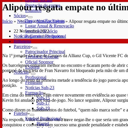
Órgãos Sociais
Alipour resgata empate no últi
Prestação de contas
Estatutos
Sócios
Descontos Exclusivos
Início
»
Notícias
»
Notícias Gerais
»
Alipour resgata empate no últim
Lugar Anual & Renovação
22 Novembro 2022
Inscrição de sócio
Notícias Gerais
/
Profissional
Pagamento de quotas
Bilheteira
Parceiros
Patrocinador Principal
Na 1ª jornada da Fase de Grupos da Allianz Cup, o Gil Vicente FC de
Technical Sponsor
Oficial Sponsor
Os barcelenses entraram melhor no encontro e ficaram perto de abrir
ESports
pontapé de bicicleta de Fran Navarro foi bloqueado pela mão de um de
Notícias
Profissional
Ao longo do resto da primeira metade a tendência do jogo parecia ap
Feminino
posição.
Notícias Sub-23
Formação
Em cima do intervalo, Fran esteve novamente em evidência ao quase 
Sub-15
Kevin foi anulado por fora-de-jogo. No lance seguinte, Alipour surgiu 
Sub-17
Sub-19
Como dizem os mandamentos do futebol, “quem não marca sofre” e a e
Futebol
Futebol Profissional
Na resposta, Vítor Carvalho viu a trave negar-lhe o que seria um gra
Plantel
conquistou e converteu com sucesso uma grande penalidade e estabele