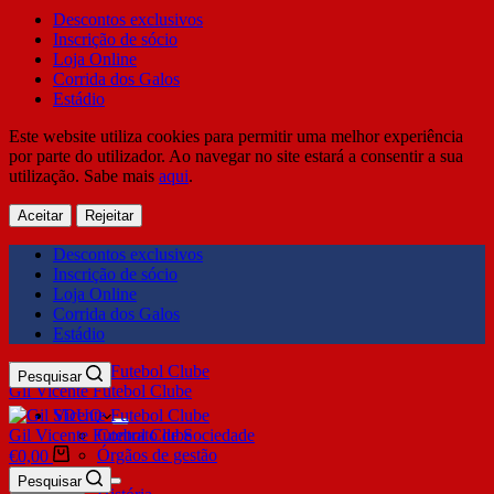
Descontos exclusivos
Inscrição de sócio
Loja Online
Corrida dos Galos
Estádio
Este website utiliza cookies para permitir uma melhor experiência
por parte do utilizador. Ao navegar no site estará a consentir a sua
utilização. Sabe mais
aqui
.
Aceitar
Rejeitar
Descontos exclusivos
Inscrição de sócio
Loja Online
Corrida dos Galos
Estádio
Pesquisar
Gil Vicente Futebol Clube
SDUQ
Gil Vicente Futebol Clube
Contrato de Sociedade
Órgãos de gestão
€
0,00
Clube
Pesquisar