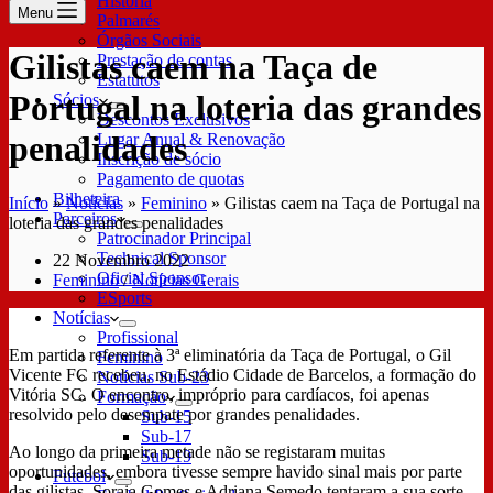
História
Menu
Palmarés
Órgãos Sociais
Gilistas caem na Taça de
Prestação de contas
Estatutos
Portugal na loteria das grandes
Sócios
Descontos Exclusivos
penalidades
Lugar Anual & Renovação
Inscrição de sócio
Pagamento de quotas
Bilheteira
Início
»
Notícias
»
Feminino
»
Gilistas caem na Taça de Portugal na
Parceiros
loteria das grandes penalidades
Patrocinador Principal
Technical Sponsor
22 Novembro 2022
Oficial Sponsor
Feminino
/
Notícias Gerais
ESports
Notícias
Profissional
Em partida referente à 3ª eliminatória da Taça de Portugal, o Gil
Feminino
Vicente FC recebeu, no Estádio Cidade de Barcelos, a formação do
Notícias Sub-23
Vitória SC. O encontro, impróprio para cardíacos, foi apenas
Formação
resolvido pelo desempate por grandes penalidades.
Sub-15
Sub-17
Ao longo da primeira metade não se registaram muitas
Sub-19
oportunidades, embora tivesse sempre havido sinal mais por parte
Futebol
das gilistas. Soraia Gomes e Adriana Semedo tentaram a sua sorte