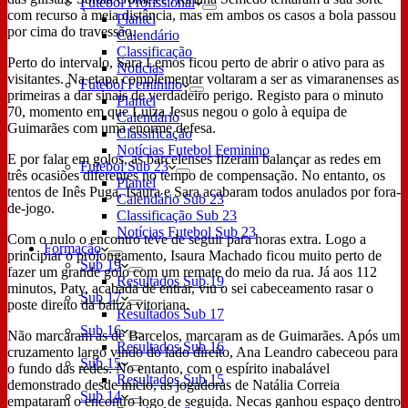
Futebol Profissional
com recurso à meia distância, mas em ambos os casos a bola passou
Plantel
por cima do travessão.
Calendário
Classificação
Perto do intervalo, Sara Lemos ficou perto de abrir o ativo para as
Notícias
visitantes. Na etapa complementar voltaram a ser as vimaranenses as
Futebol Feminino
primeiras a dar sinais de verdadeiro perigo. Registo para o minuto
Plantel
70, momento em que Luiza Jesus negou o golo à equipa de
Calendário
Guimarães com uma enorme defesa.
Classificação
Notícias Futebol Feminino
E por falar em golos, as barcelenses fizeram balançar as redes em
Futebol Sub 23
três ocasiões diferentes no tempo de compensação. No entanto, os
Plantel
tentos de Inês Puga, Isaura e Sara acabaram todos anulados por fora-
Calendário Sub 23
de-jogo.
Classificação Sub 23
Notícias Futebol Sub 23
Com o nulo o encontro teve de seguir para horas extra. Logo a
Formação
principiar o prolongamento, Isaura Machado ficou muito perto de
Sub 19
fazer um grande golo com um remate do meio da rua. Já aos 112
Resultados Sub 19
minutos, Paty, acabada de entrar, viu o sei cabeceamento rasar o
Sub 17
poste direito da baliza vitoriana.
Resultados Sub 17
Sub 16
Não marcaram as de Barcelos, marcaram as de Guimarães. Após um
Resultados Sub 16
cruzamento largo vindo do lado direito, Ana Leandro cabeceou para
Sub 15
o fundo das redes. No entanto, com o espírito inabalável
Resultados Sub 15
demonstrado desde início, as jogadoras de Natália Correia
Sub 14
empataram o encontro logo de seguida. Necas ganhou espaço dentro