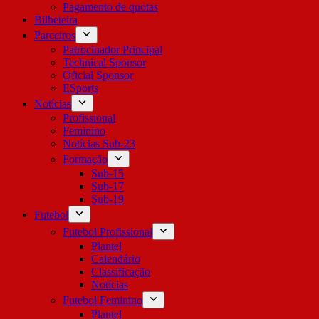
Pagamento de quotas
Bilheteira
Parceiros
Patrocinador Principal
Technical Sponsor
Oficial Sponsor
ESports
Notícias
Profissional
Feminino
Notícias Sub-23
Formação
Sub-15
Sub-17
Sub-19
Futebol
Futebol Profissional
Plantel
Calendário
Classificação
Notícias
Futebol Feminino
Plantel