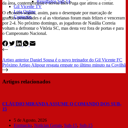
Resultados Sub 14
da área, contemporizou e serviu Inês Puga que atirou a contar.
Gil Vicente TV
Loja Online
O encontro seguiu, assim, para o desempate por marcação de
Contactos
grandes penalidades e aí as vitorianas foram mais felizes e venceram
por 2-4. No próximo domingo, as jogadoras de Natália Correia
voltam a defrontar o Vitória SC, mas desta vez fora de portas e para
o Campeonato Nacional.
Artigo
anterior
Daniel Sousa é o novo treinador do Gil Vicente FC
Próximo
Artigo
Alipour resgata empate no último minuto na Covilhã
Artigos relacionados
CLÁUDIO MIRANDA ASSUME O COMANDO DOS SUB-
15
5 de Agosto, 2026
Formação
,
Notícias Gerais
,
Sub-15
,
Sub-15