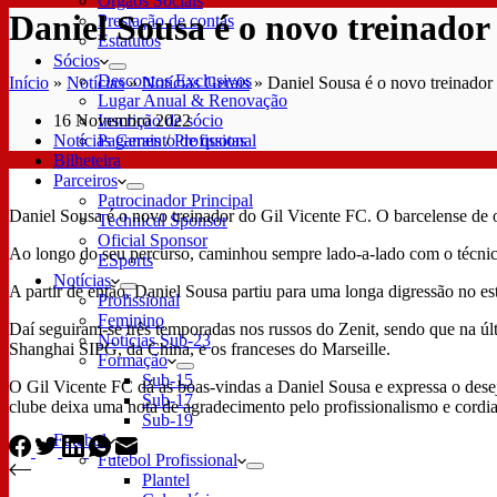
Órgãos Sociais
Daniel Sousa é o novo treinador
Prestação de contas
Estatutos
Sócios
Descontos Exclusivos
Início
»
Notícias
»
Notícias Gerais
»
Daniel Sousa é o novo treinador
Lugar Anual & Renovação
16 Novembro 2022
Inscrição de sócio
Notícias Gerais
/
Profissional
Pagamento de quotas
Bilheteira
Parceiros
Patrocinador Principal
Daniel Sousa é o novo treinador do Gil Vicente FC. O barcelense de o
Technical Sponsor
Oficial Sponsor
Ao longo do seu percurso, caminhou sempre lado-a-lado com o técnic
ESports
Notícias
A partir de então, Daniel Sousa partiu para uma longa digressão no e
Profissional
Feminino
Daí seguiram-se três temporadas nos russos do Zenit, sendo que na úl
Notícias Sub-23
Shanghai SIPG, da China, e os franceses do Marseille.
Formação
Sub-15
O Gil Vicente FC dá as boas-vindas a Daniel Sousa e expressa o desej
Sub-17
clube deixa uma nota de agradecimento pelo profissionalismo e cord
Sub-19
Futebol
Futebol Profissional
Plantel