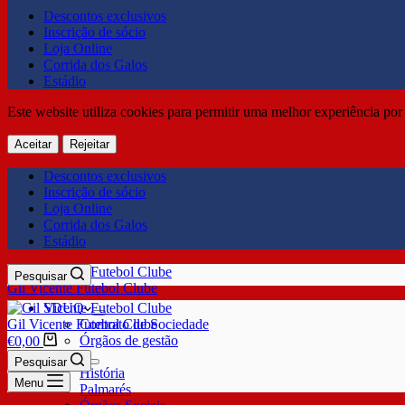
Descontos exclusivos
Inscrição de sócio
Loja Online
Corrida dos Galos
Estádio
Este website utiliza cookies para permitir uma melhor experiência por 
Aceitar
Rejeitar
Descontos exclusivos
Inscrição de sócio
Loja Online
Corrida dos Galos
Estádio
Pesquisar
Gil Vicente Futebol Clube
SDUQ
Gil Vicente Futebol Clube
Contrato de Sociedade
Órgãos de gestão
€
0,00
Clube
Pesquisar
História
Menu
Palmarés