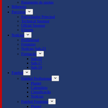
Pagamento de quotas
Bilheteira
Parceiros
Patrocinador Principal
Technical Sponsor
Oficial Sponsor
ESports
Notícias
Profissional
Feminino
Notícias Sub-23
Formação
Sub-15
Sub-17
Sub-19
Futebol
Futebol Profissional
Plantel
Calendário
Classificação
Notícias
Futebol Feminino
Plantel