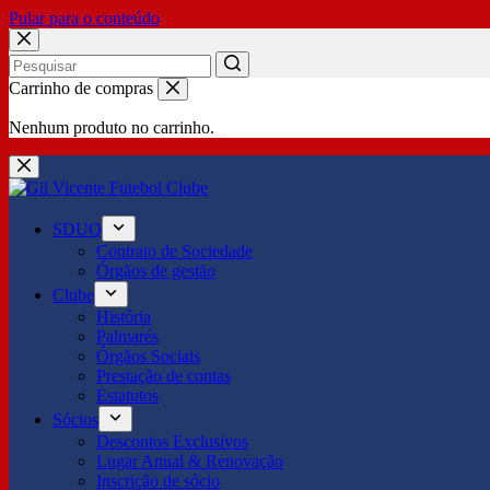
Pular para o conteúdo
No
Carrinho de compras
results
Nenhum produto no carrinho.
SDUQ
Contrato de Sociedade
Órgãos de gestão
Clube
História
Palmarés
Órgãos Sociais
Prestação de contas
Estatutos
Sócios
Descontos Exclusivos
Lugar Anual & Renovação
Inscrição de sócio