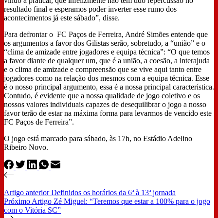
vindo a praticar, que infelizmente não tem tido repercussão no
resultado final e esperamos poder inverter esse rumo dos
acontecimentos já este sábado”, disse.
Para defrontar o FC Paços de Ferreira, André Simões entende que
os argumentos a favor dos Gilistas serão, sobretudo, a “união” e o
“clima de amizade entre jogadores e equipa técnica”: “O que temos
a favor diante de qualquer um, que é a união, a coesão, a interajuda
e o clima de amizade e compreensão que se vive aqui tanto entre
jogadores como na relação dos mesmos com a equipa técnica. Esse
é o nosso principal argumento, essa é a nossa principal característica.
Contudo, é evidente que a nossa qualidade de jogo coletivo e os
nossos valores individuais capazes de desequilibrar o jogo a nosso
favor terão de estar na máxima forma para levarmos de vencido este
FC Paços de Ferreira”.
O jogo está marcado para sábado, às 17h, no Estádio Adelino
Ribeiro Novo.
Artigo
anterior
Definidos os horários da 6ª à 13ª jornada
Próximo
Artigo
Zé Miguel: “Teremos que estar a 100% para o jogo
com o Vitória SC”