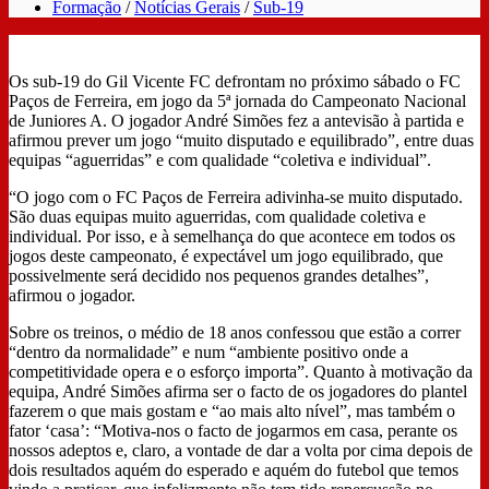
Formação
/
Notícias Gerais
/
Sub-19
Os sub-19 do Gil Vicente FC defrontam no próximo sábado o FC
Paços de Ferreira, em jogo da 5ª jornada do Campeonato Nacional
de Juniores A. O jogador André Simões fez a antevisão à partida e
afirmou prever um jogo “muito disputado e equilibrado”, entre duas
equipas “aguerridas” e com qualidade “coletiva e individual”.
“O jogo com o FC Paços de Ferreira adivinha-se muito disputado.
São duas equipas muito aguerridas, com qualidade coletiva e
individual. Por isso, e à semelhança do que acontece em todos os
jogos deste campeonato, é expectável um jogo equilibrado, que
possivelmente será decidido nos pequenos grandes detalhes”,
afirmou o jogador.
Sobre os treinos, o médio de 18 anos confessou que estão a correr
“dentro da normalidade” e num “ambiente positivo onde a
competitividade opera e o esforço importa”. Quanto à motivação da
equipa, André Simões afirma ser o facto de os jogadores do plantel
fazerem o que mais gostam e “ao mais alto nível”, mas também o
fator ‘casa’: “Motiva-nos o facto de jogarmos em casa, perante os
nossos adeptos e, claro, a vontade de dar a volta por cima depois de
dois resultados aquém do esperado e aquém do futebol que temos