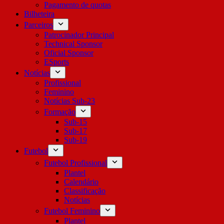
Pagamento de quotas
Bilheteira
Parceiros
Patrocinador Principal
Technical Sponsor
Oficial Sponsor
ESports
Notícias
Profissional
Feminino
Notícias Sub-23
Formação
Sub-15
Sub-17
Sub-19
Futebol
Futebol Profissional
Plantel
Calendário
Classificação
Notícias
Futebol Feminino
Plantel