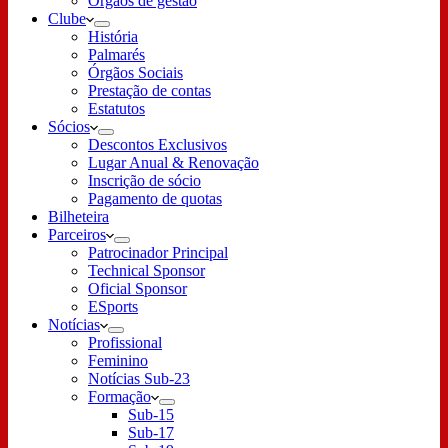
Órgãos de gestão
Clube
História
Palmarés
Órgãos Sociais
Prestação de contas
Estatutos
Sócios
Descontos Exclusivos
Lugar Anual & Renovação
Inscrição de sócio
Pagamento de quotas
Bilheteira
Parceiros
Patrocinador Principal
Technical Sponsor
Oficial Sponsor
ESports
Notícias
Profissional
Feminino
Notícias Sub-23
Formação
Sub-15
Sub-17