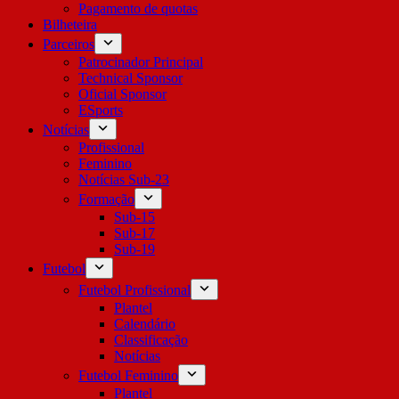
Pagamento de quotas
Bilheteira
Parceiros
Patrocinador Principal
Technical Sponsor
Oficial Sponsor
ESports
Notícias
Profissional
Feminino
Notícias Sub-23
Formação
Sub-15
Sub-17
Sub-19
Futebol
Futebol Profissional
Plantel
Calendário
Classificação
Notícias
Futebol Feminino
Plantel