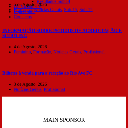
Resultados Sub 14
5 de Agosto, 2026
Gil Vicente TV
Formação
,
Notícias Gerais
,
Sub-15
,
Sub-15
Loja Online
Contactos
INFORMAÇÃO SOBRE PEDIDOS DE ACREDITAÇÃO E
SCOUTING
4 de Agosto, 2026
Feminino
,
Formação
,
Notícias Gerais
,
Profissional
Bilhetes à venda para a receção ao Rio Ave FC
3 de Agosto, 2026
Notícias Gerais
,
Profissional
MAIN SPONSOR