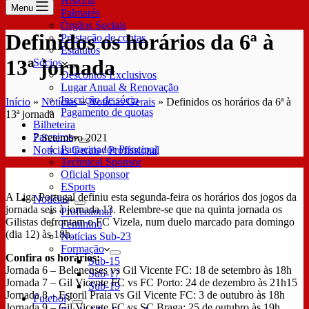
História
Menu
Palmarés
Órgãos Sociais
Definidos os horários da 6ª à
Prestação de contas
Estatutos
13ª jornada
Sócios
Descontos Exclusivos
Lugar Anual & Renovação
Inscrição de sócio
Início
»
Notícias
»
Notícias Gerais
»
Definidos os horários da 6ª à
Pagamento de quotas
13ª jornada
Bilheteira
Parceiros
7 Setembro 2021
Patrocinador Principal
Notícias Gerais
/
Profissional
Technical Sponsor
Oficial Sponsor
ESports
A Liga Portugal definiu esta segunda-feira os horários dos jogos da
Notícias
jornada seis à jornada 13. Relembre-se que na quinta jornada os
Profissional
Gilistas defrontam o FC Vizela, num duelo marcado para domingo
Feminino
(dia 12) às 18h.
Notícias Sub-23
Formação
Confira os horários:
Sub-15
Jornada 6 – Belenenses vs Gil Vicente FC: 18 de setembro às 18h
Sub-17
Jornada 7 – Gil Vicente FC vs FC Porto: 24 de dezembro às 21h15
Sub-19
Jornada 8 – Estoril Praia vs Gil Vicente FC: 3 de outubro às 18h
Futebol
Jornada 9 – Gil Vicente FC vs SC Braga: 25 de outubro às 19h