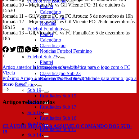
Futebol Profissional
Jornada 10 – Marítimo M. vs Gil Vicente FC: 31 de outubro às
Plantel
15h30
Calendário
Jornada 11 – Gil Vicente FC vs FC Arouca: 5 de novembro às 19h
Classificação
Jornada 12 – Moreirense FC vs Gil Vicente FC: 26 de novembro às
Notícias
19h15
Futebol Feminino
Jornada 13 – Gil Vicente FC vs FC Famalicão: 5 de dezembro às
Plantel
18h
Calendário
Classificação
Notícias Futebol Feminino
Futebol Sub 23
Plantel
Artigo
anterior
Informações sobre bilhética para o jogo com o FC
Calendário Sub 23
Vizela
Classificação Sub 23
Próximo
Artigo
André Simões: “Temos qualidade para virar o jogo a
Notícias Futebol Sub 23
nosso favor”
Formação
Sub 19
Resultados Sub 19
Artigos relacionados
Sub 17
Resultados Sub 17
Sub 16
Resultados Sub 16
Sub 15
CLÁUDIO MIRANDA ASSUME O COMANDO DOS SUB-
Resultados Sub 15
15
Sub 14