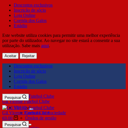
Descontos exclusivos
Inscrição de sócio
Loja Online
Corrida dos Galos
Estádio
Este website utiliza cookies para permitir uma melhor experiência
por parte do utilizador. Ao navegar no site estará a consentir a sua
utilização. Sabe mais
aqui
.
Aceitar
Rejeitar
Descontos exclusivos
Inscrição de sócio
Loja Online
Corrida dos Galos
Estádio
Pesquisar
Gil Vicente Futebol Clube
SDUQ
Gil Vicente Futebol Clube
Contrato de Sociedade
Órgãos de gestão
€
0,00
Clube
Pesquisar