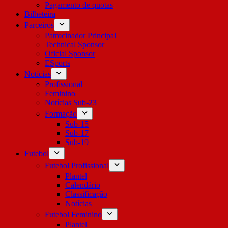
Pagamento de quotas
Bilheteira
Parceiros
Patrocinador Principal
Technical Sponsor
Oficial Sponsor
ESports
Notícias
Profissional
Feminino
Notícias Sub-23
Formação
Sub-15
Sub-17
Sub-19
Futebol
Futebol Profissional
Plantel
Calendário
Classificação
Notícias
Futebol Feminino
Plantel