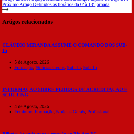
Próximo
Artigo
Definidos os horários da 6ª à 13ª jornada
Artigos relacionados
CLÁUDIO MIRANDA ASSUME O COMANDO DOS SUB-
15
5 de Agosto, 2026
Formação
,
Notícias Gerais
,
Sub-15
,
Sub-15
INFORMAÇÃO SOBRE PEDIDOS DE ACREDITAÇÃO E
SCOUTING
4 de Agosto, 2026
Feminino
,
Formação
,
Notícias Gerais
,
Profissional
Bilhetes à venda para a receção ao Rio Ave FC