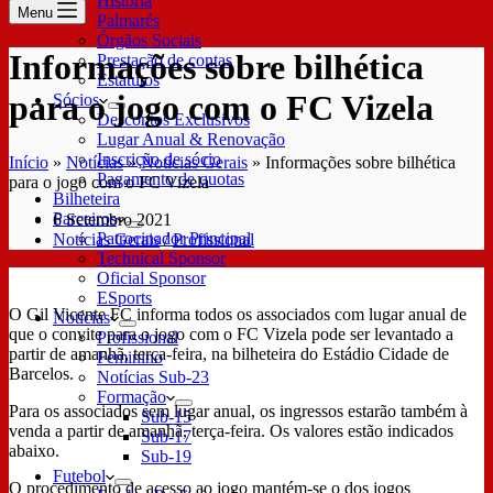
História
Menu
Palmarés
Órgãos Sociais
Informações sobre bilhética
Prestação de contas
Estatutos
para o jogo com o FC Vizela
Sócios
Descontos Exclusivos
Lugar Anual & Renovação
Inscrição de sócio
Início
»
Notícias
»
Notícias Gerais
»
Informações sobre bilhética
Pagamento de quotas
para o jogo com o FC Vizela
Bilheteira
Parceiros
6 Setembro 2021
Patrocinador Principal
Notícias Gerais
/
Profissional
Technical Sponsor
Oficial Sponsor
ESports
O Gil Vicente FC informa todos os associados com lugar anual de
Notícias
que o convite para o jogo com o FC Vizela pode ser levantado a
Profissional
partir de amanhã, terça-feira, na bilheteira do Estádio Cidade de
Feminino
Barcelos.
Notícias Sub-23
Formação
Para os associados sem lugar anual, os ingressos estarão também à
Sub-15
venda a partir de amanhã, terça-feira. Os valores estão indicados
Sub-17
abaixo.
Sub-19
Futebol
O procedimento de acesso ao jogo mantém-se o dos jogos