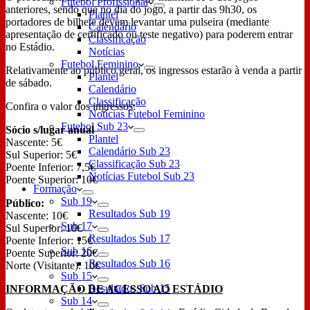
Futebol Profissional
anteriores, sendo que no dia do jogo, a partir das 9h30, os
Plantel
portadores de bilhete devem levantar uma pulseira (mediante
Calendário
apresentação de certificado ou teste negativo) para poderem entrar
Classificação
no Estádio.
Notícias
Futebol Feminino
Relativamente ao público geral, os ingressos estarão à venda a partir
Plantel
de sábado.
Calendário
Classificação
Confira o valor dos ingressos:
Notícias Futebol Feminino
Futebol Sub 23
Sócio s/lugar anual
Plantel
Nascente: 5€
Calendário Sub 23
Sul Superior: 5€
Classificação Sub 23
Poente Inferior: 7,5€
Notícias Futebol Sub 23
Poente Superior: 10€
Formação
Sub 19
Público:
Resultados Sub 19
Nascente: 10€
Sub 17
Sul Superior: 10€
Resultados Sub 17
Poente Inferior: 15€
Sub 16
Poente Superior: 20€
Resultados Sub 16
Norte (Visitante): 10€
Sub 15
Resultados Sub 15
INFORMAÇÃO DE ACESSO AO ESTÁDIO
Sub 14