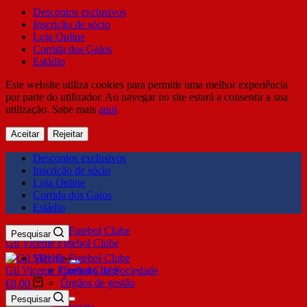
Descontos exclusivos
Inscrição de sócio
Loja Online
Corrida dos Galos
Estádio
Este website utiliza cookies para permitir uma melhor experiência
por parte do utilizador. Ao navegar no site estará a consentir a sua
utilização. Sabe mais
aqui
.
Aceitar
Rejeitar
Descontos exclusivos
Inscrição de sócio
Loja Online
Corrida dos Galos
Estádio
Pesquisar
Gil Vicente Futebol Clube
SDUQ
Gil Vicente Futebol Clube
Contrato de Sociedade
Órgãos de gestão
€
0,00
Clube
Pesquisar