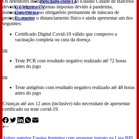
Os detentores de bilhete para acesso ao Estádio Cidade de Barcelos
Resultados Sub 14
deverão cumprir as normas impostas devido à pandemia,
Gil Vicente TV
nomeadamente o uso obrigatório permanente de máscara de
Loja Online
proteção, manter o distanciamento físico e ainda apresentar um dos
Contactos
seguintes:
Certificado Digital Covid-19 válido que comprove a
vacinação completa ou cura da doença
ou
Teste PCR com resultado negativo realizado até 72 horas
antes do jogo
ou
Teste antigénio com resultado negativo realizado até 48 horas
antes do jogo
Crianças até aos 12 anos (inclusive) não necessitam de apresentar
certificado ou teste covid-19.
Artigo
anterior
Equipa feminina com arranque ingrato na Liga BPI